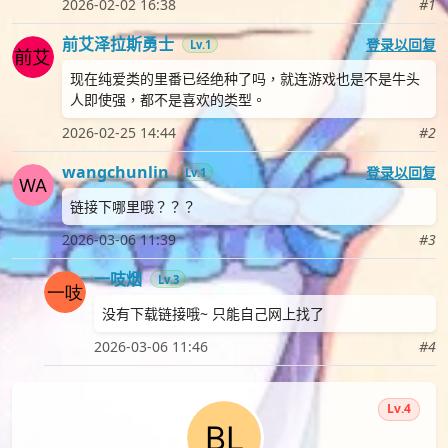
2026-02-02 16:38
#1
前艾泽拉斯勇士
登录以回复
Lv.1
现在纯爱类的里番已经绝种了吗，就连游戏也是不是牛头
人即使强，都不是喜欢的类型。
2026-02-25 14:44
#2
wangchunlin
登录以回复
Lv.1
链接下哪里哦？？？
2026-03-06 11:39
#3
一吱烟
Lv.3
没有下载链接哦~ 只能自己网上找了
2026-03-06 11:46
#4
Lv.4