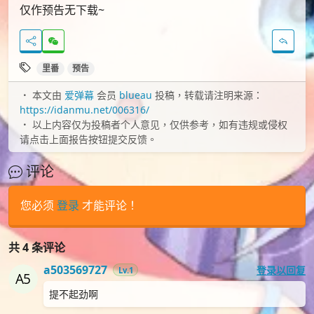
仅作预告无下载~
里番
预告
本文由
爱弹幕
会员
blueau
投稿，转载请注明来源：
https://idanmu.net/006316/
以上内容仅为投稿者个人意见，仅供参考，如有违规或侵权
请点击上面报告按钮提交反馈。
评论
您必须
登录
才能评论！
共 4 条评论
a503569727
登录以回复
Lv.1
提不起劲啊