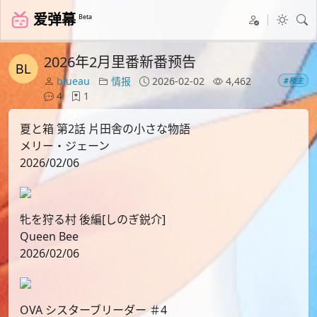
爱弹幕
Beta
2026年2月里番新番预告
blueau
情报
2026-02-02
4,462
#楼主
4
1
夏と箱 第2話 片田舎の小さな物語
メリー・ジェーン
2026/02/06
牝を狩る村 後編[しのぎ鋭介]
Queen Bee
2026/02/06
OVA シスターブリーダー ＃4