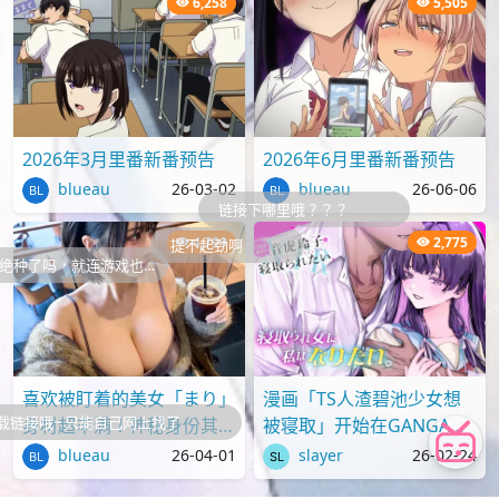
6,258
5,505
2026年3月里番新番预告
2026年6月里番新番预告
blueau
26-03-02
blueau
26-06-06
链接下哪里哦？？？
4,799
2,775
提不起劲啊
就连游戏也…
喜欢被盯着的美女「まり」
漫画「TS人渣碧池少女想
只能自己网上找了
身材超丰满！神秘身份其实
被寝取」开始在GANGAN
才刚满18岁？
ONLINE上连载
blueau
26-04-01
slayer
26-02-24