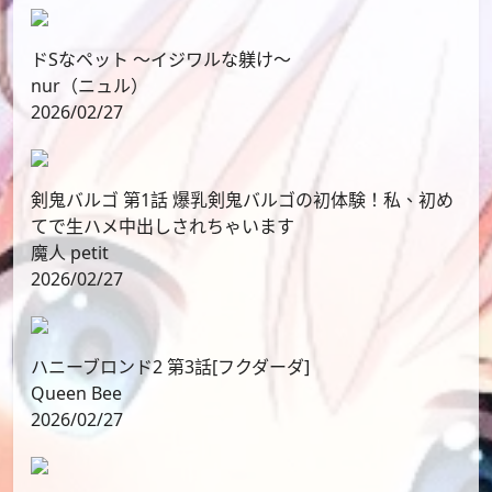
ドSなペット ～イジワルな躾け～
nur（ニュル）
2026/02/27
剣鬼バルゴ 第1話 爆乳剣鬼バルゴの初体験！私、初め
てで生ハメ中出しされちゃいます
魔人 petit
2026/02/27
ハニーブロンド2 第3話[フクダーダ]
Queen Bee
2026/02/27