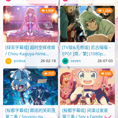
SRTx2) {出租女友 | 彼..
版2025 超华丽！灼热的春
日部舞者们[..
1,509
1,054
[绿茶字幕组] 超时空辉夜姬
[TV版&无修版] 尼古喵喵 –
/ Chou Kaguya-hime
EP01 [简／繁] (1080p
[Movie][WebRip][1080p]
H.264 AAC SRTx2) {Yani
pinksa
26-02-18
seven
26-07-03
[简繁日内封]
Neko | ヤニねこ | C..
717
533
[桜都字幕组] 葬送的芙莉莲
[桜都字幕组] 间谍过家家
第二季 / Sousou no
第三季 / Spy x Family