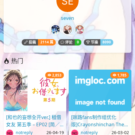
seven
2114 篇
0
8090
投稿
评论
节操
热门
2,853
1,785
[和也的妄想全开ver.] 租借
[咪路fans制作组优化
女友 第五季 – EP02 [简／
版]Crayonshinchan The
繁] (1080p H.264 AAC
Movie 2025 蜡笔小新剧场
notreply
26-04-19
notreply
26-03-02