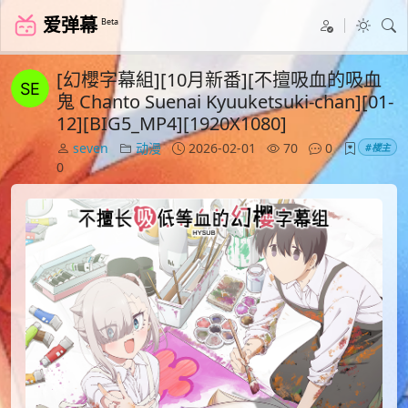
爱弹幕
Beta
[幻櫻字幕組][10月新番][不擅吸血的吸血
鬼 Chanto Suenai Kyuuketsuki-chan][01-
12][BIG5_MP4][1920X1080]
seven
动漫
2026-02-01
70
0
#楼主
0