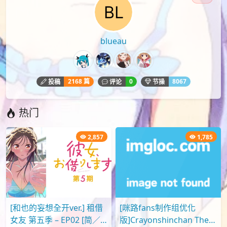
blueau
2168 篇
0
8067
投稿
评论
节操
热门
2,857
1,785
[和也的妄想全开ver.] 租借
[咪路fans制作组优化
女友 第五季 – EP02 [简／
版]Crayonshinchan The