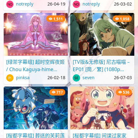
繁] (1080p H.264 AAC
Movie 2025 蜡笔小新剧场
notreply
26-04-19
notreply
26-03-02
SRTx2) {出租女友 | 彼..
版2025 超华丽！灼热的春
日部舞者们[..
1,511
1,058
[绿茶字幕组] 超时空辉夜姬
[TV版&无修版] 尼古喵喵 –
/ Chou Kaguya-hime
EP01 [简／繁] (1080p
[Movie][WebRip][1080p]
H.264 AAC SRTx2) {Yani
pinksa
26-02-18
seven
26-07-03
[简繁日内封]
Neko | ヤニねこ | C..
717
536
[桜都字幕组] 葬送的芙莉莲
[桜都字幕组] 间谍过家家