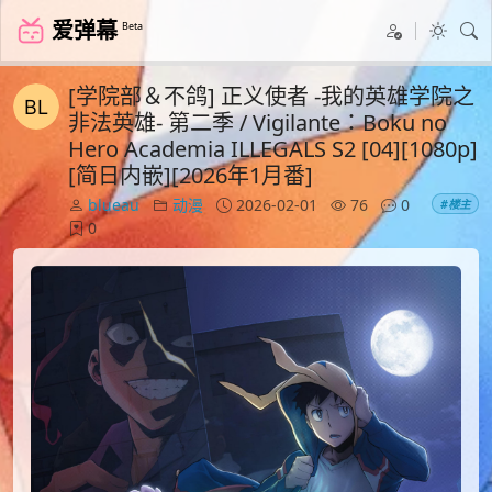
爱弹幕
Beta
[学院部＆不鸽] 正义使者 -我的英雄学院之
非法英雄- 第二季 / Vigilante：Boku no
Hero Academia ILLEGALS S2 [04][1080p]
[简日内嵌][2026年1月番]
blueau
动漫
2026-02-01
76
0
#楼主
0