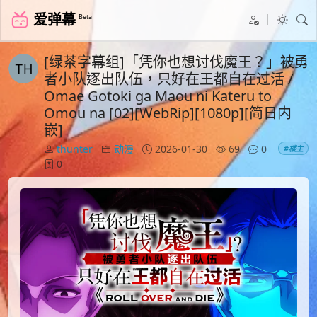
爱弹幕
Beta
[绿茶字幕组]「凭你也想讨伐魔王？」被勇
者小队逐出队伍，只好在王都自在过活 /
Omae Gotoki ga Maou ni Kateru to
Omou na [02][WebRip][1080p][简日内
嵌]
thunter
动漫
2026-01-30
69
0
#楼主
0