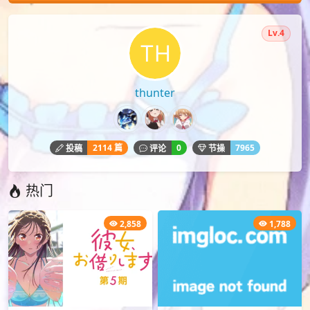
Lv.4
thunter
2114 篇
0
7965
投稿
评论
节操
热门
2,858
1,788