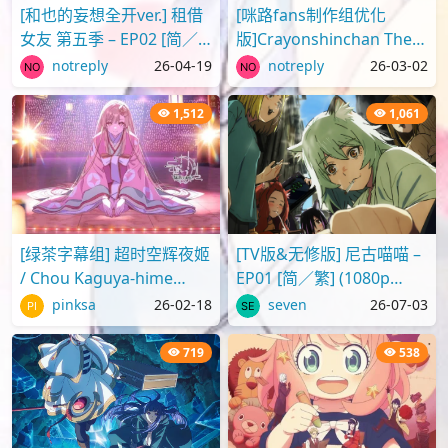
[和也的妄想全开ver.] 租借
[咪路fans制作组优化
女友 第五季 – EP02 [简／
版]Crayonshinchan The
繁] (1080p H.264 AAC
Movie 2025 蜡笔小新剧场
notreply
26-04-19
notreply
26-03-02
SRTx2) {出租女友 | 彼..
版2025 超华丽！灼热的春
日部舞者们[..
1,512
1,061
[绿茶字幕组] 超时空辉夜姬
[TV版&无修版] 尼古喵喵 –
/ Chou Kaguya-hime
EP01 [简／繁] (1080p
[Movie][WebRip][1080p]
H.264 AAC SRTx2) {Yani
pinksa
26-02-18
seven
26-07-03
[简繁日内封]
Neko | ヤニねこ | C..
719
538