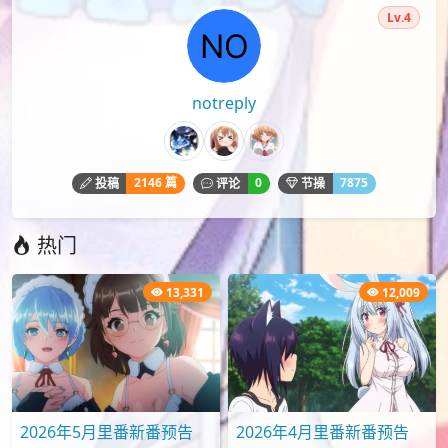
Lv.4
notreply
2146 篇
0
7875
投稿
评论
节操
热门
13,331
12,009
2026年5月里番新番预告
2026年4月里番新番预告