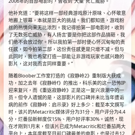
2006年的首部电影时，曾收到“大量”死亡威胁。
他补充道：“要将这样一部经典游戏原汁原味、心怀敬意
地搬上银幕，本就是巨大的挑战。我们都知道，游戏粉
丝的热情向来无比浓烈。我记得拍第一部电影时，收到
了无数死亡威胁，有人扬言‘要是你把这部作品搞砸，我
们绝不会放过你’。所以我拍第一部时便心怀沉甸甸的责
任感，如今拍第二部，这份责任感更是只增不减。但与
此同时，我也希望打造一部能让非游戏玩家也感兴趣的
影片，这对我而言同样重要。”
随着Bloober工作室打造的《寂静岭2》重制版大获成
功，加之去年《寂静岭f》的推出，科乐美的这一恐怖IP
迎来复兴，而《重返寂静岭》正是这一复兴浪潮中的一
员。但令人遗憾的是，这部影片的口碑并未比当年遭诟
病的前作《寂静岭：启示录》好上多少：截至本文撰写
时，该片的Metacritic媒体评分为31分、用户评分为4.4
分，烂番茄新鲜度仅15%、用户好评率30%。诚然，现
在才刚到1月末，但该片已成为Metacritic和烂番茄两大
平台上，本年度截至目前口碑最差的电影，也是过去12