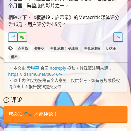
个月里口碑垫底的影片之一。
相较之下，《寂静岭：启示录》的Metacritic媒体评分
为16分，用户评分为4.5分。
克里斯
卡普空
生化危机：安魂曲
生化危机9
艾达王
里昂
本文由
爱弹幕
会员
notreply
投稿，转载请注明来源：
https://idanmu.net/005164/
以上内容仅为投稿者个人意见，仅供参考，如有违规或侵权
请点击上面报告按钮提交反馈。
评论
您必须
登录
才能评论！