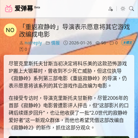
爱弹幕
Beta
「重返寂静岭」导演表示愿意将其它游戏
改编成电影
notreply
情报
2026-01-26
96
0
#楼主
0
尽管克里斯托夫甘斯当初决定将科乐美的这款恐怖游戏
IP搬上大银幕时，曾收到不少死亡威胁，但这位执导
《寂静岭》系列第三部电影《重返寂静岭》的导演，仍
表示愿意将该系列的其它游戏作品改编为电影。
在接受专访时，导演克里斯托夫甘斯称，尽管2006年的
首部《寂静岭》电影曾遭影评人抨击，但“这部影片的口
碑后续逐步回升”，也让他收获了一批“2.0世代的寂静岭
爱好者”这一新观众群体，而他也希望凭借这部改编自
《寂静岭2》的新作，抓住这部分观众。