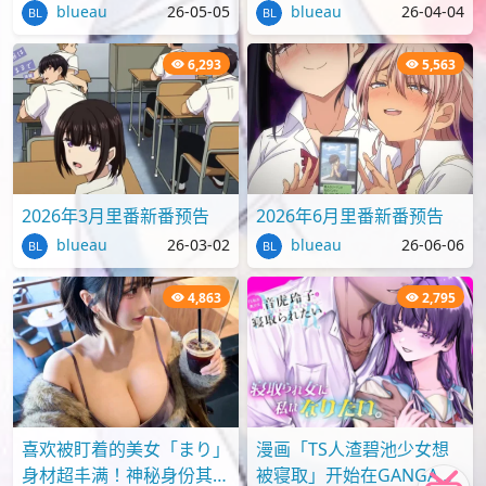
blueau
26-05-05
blueau
26-04-04
6,293
5,563
2026年3月里番新番预告
2026年6月里番新番预告
blueau
26-03-02
blueau
26-06-06
4,863
2,795
喜欢被盯着的美女「まり」
漫画「TS人渣碧池少女想
身材超丰满！神秘身份其实
被寝取」开始在GANGAN