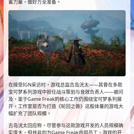
蓄力量，做好万全准备。
在接受IGN采访时，游戏总监古岛洸太——其曾在多款
宝可梦系列游戏中担任战斗策划与音效负责人——被问
及，鉴于Game Freak的核心工作仍围绕宝可梦系列展
开，工作室是否为打造《轮回之兽》这般体量的游戏大
幅扩充了团队规模。
古岛洸太回应称，尽管参与这款游戏开发的人员规模确
实庞大，但并非均为Game Freak内部员工，游戏的开