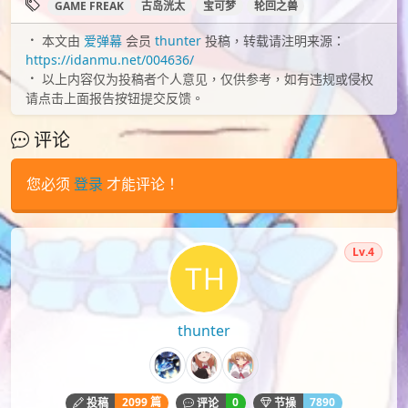
GAME FREAK
古岛洸太
宝可梦
轮回之兽
本文由
爱弹幕
会员
thunter
投稿，转载请注明来源：
https://idanmu.net/004636/
以上内容仅为投稿者个人意见，仅供参考，如有违规或侵权
请点击上面报告按钮提交反馈。
评论
您必须
登录
才能评论！
Lv.4
thunter
2099 篇
0
7890
投稿
评论
节操