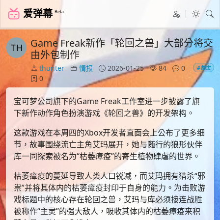
爱弹幕
Beta
Game Freak新作「轮回之兽」大部分将交
由外包制作
thunter
情报
2026-01-25
84
0
#楼主
0
宝可梦公司旗下的Game Freak工作室进一步披露了旗
下新作动作角色扮演游戏《轮回之兽》的开发架构。
这款游戏在本周四的Xbox开发者直面会上公布了更多细
节，故事围绕流亡主角艾玛展开，她与随行的狼形伙伴
库一同探索被名为“枯萎瘴疫”的寄生植物肆虐的世界。
枯萎瘴疫的蔓延导致人类人口锐减，而艾玛拥有猎杀“邪
祟”并将其体内的枯萎瘴疫封印于自身的能力。为击败游
戏标题中的核心存在轮回之兽，艾玛与库必须接连战胜
被称作“主灵”的强大敌人，吸收其体内的枯萎瘴疫来积