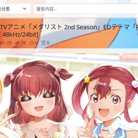
1.25] TVアニメ「メダリスト 2nd Season」EDテーマ「
 48kHz/24bit]
01-25
70
0
0