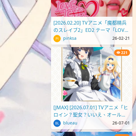
[2026.02.20] TVアニメ「魔都精兵
のスレイブ2」ED2 テーマ「LOVE
LOVE ビーム」／内田真礼 [FLAC
pinksa
26-02-21
96kHz/2..
221
[JMAX] [2026.07.01] TVアニメ「ヒ
ロイン？聖女？いいえ、オールワ
ークスメイドです（誇）！」OPテ
blueau
26-07-01
ーマ「..