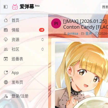
爱弹幕
Beta
首页
[JMAX] [2026.0
Conton Candy [FLAC
情报
+9
pinksa
音声
2026-
资源
社区
追番表
App
发布页
登录/注册