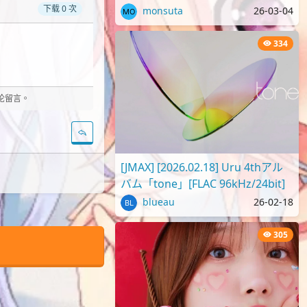
Album「二人称」[96kHz/24bit]
下载 0 次
monsuta
26-03-04
[FLAC]
334
评论留言。
[JMAX] [2026.02.18] Uru 4thアル
バム「tone」[FLAC 96kHz/24bit]
blueau
26-02-18
305