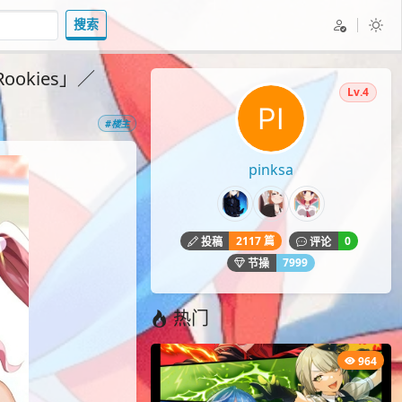
搜索
Rookies」／
Lv.4
#楼主
pinksa
2117 篇
0
投稿
评论
7999
节操
热门
964