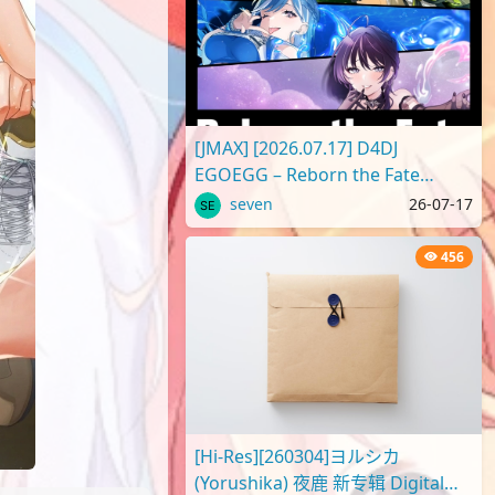
[JMAX] [2026.07.17] D4DJ
EGOEGG – Reborn the Fate
[FLAC]
seven
26-07-17
456
[Hi-Res][260304]ヨルシカ
(Yorushika) 夜鹿 新专辑 Digital