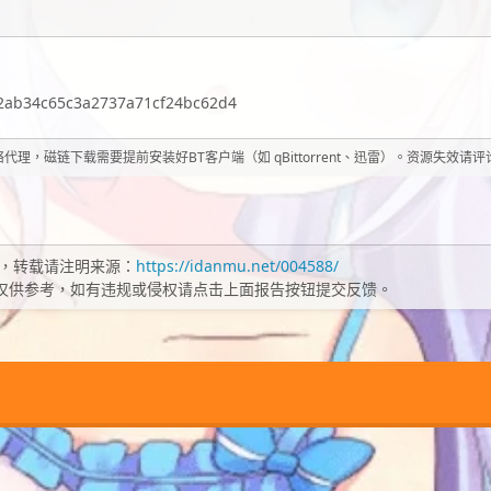
2ab34c65c3a2737a71cf24bc62d4
理，磁链下载需要提前安装好BT客户端（如 qBittorrent、迅雷）。资源失效请
，转载请注明来源：
https://idanmu.net/004588/
仅供参考，如有违规或侵权请点击上面报告按钮提交反馈。