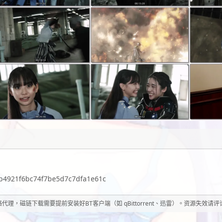
b4921f6bc74f7be5d7c7dfa1e61c
理，磁链下载需要提前安装好BT客户端（如 qBittorrent、迅雷）。资源失效请