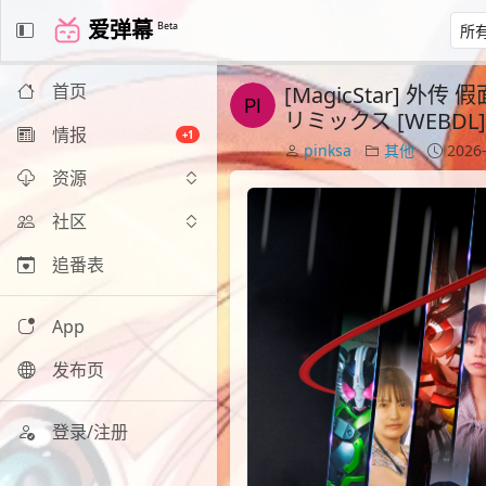
爱弹幕
Beta
首页
[MagicStar] 外传
リミックス [WEBDL][1
情报
+1
pinksa
其他
2026-
资源
社区
追番表
App
发布页
登录/注册