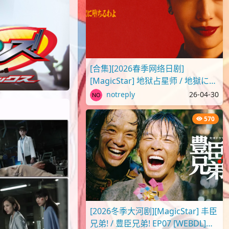
[合集][2026春季网络日剧]
[MagicStar] 地狱占星师 / 地獄に堕
ちるわよ [WEBDL][1080p][Netflix]
notreply
26-04-30
[生][附官..
570
[2026冬季大河剧][MagicStar] 丰臣
兄弟! / 豊臣兄弟! EP07 [WEBDL]