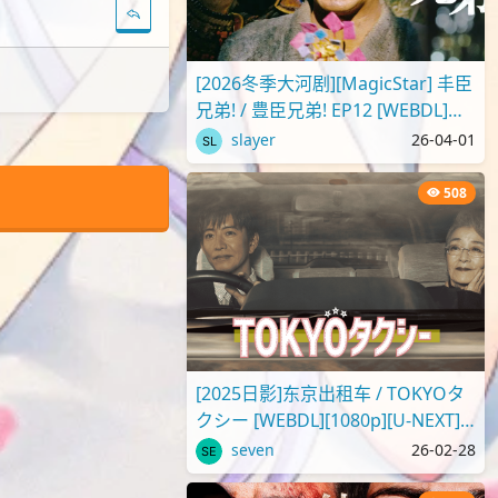
[2026冬季大河剧][MagicStar] 丰臣
兄弟! / 豊臣兄弟! EP12 [WEBDL]
[1080p][NHKP][生][附日字]
slayer
26-04-01
508
[2025日影]东京出租车 / TOKYOタ
クシー [WEBDL][1080p][U-NEXT]
[生]
seven
26-02-28