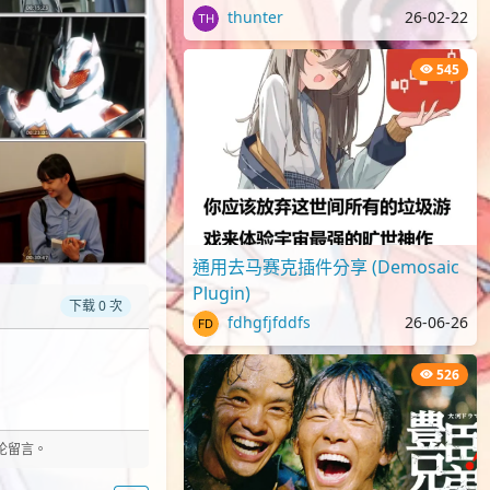
[1080p][NHKP][生][附日字]
thunter
26-02-22
545
通用去马赛克插件分享 (Demosaic
Plugin)
下载 0 次
fdhgfjfddfs
26-06-26
526
评论留言。