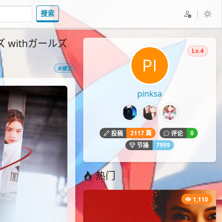
搜索
ンズ withガールズ
Lv.4
#楼主
pinksa
2117 篇
0
投稿
评论
7999
节操
热门
1,110