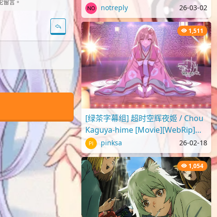
评论留言。
2025 蜡笔小新剧场版2025 超华
notreply
26-03-02
丽！灼热的春日部舞者们[..
1,511
[绿茶字幕组] 超时空辉夜姬 / Chou
Kaguya-hime [Movie][WebRip]
[1080p][简繁日内封]
pinksa
26-02-18
1,054