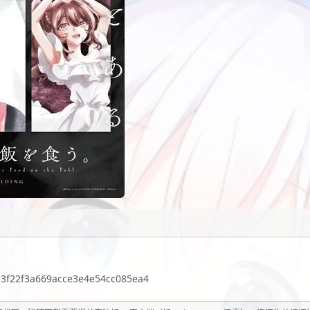
3f22f3a669acce3e4e54cc085ea4