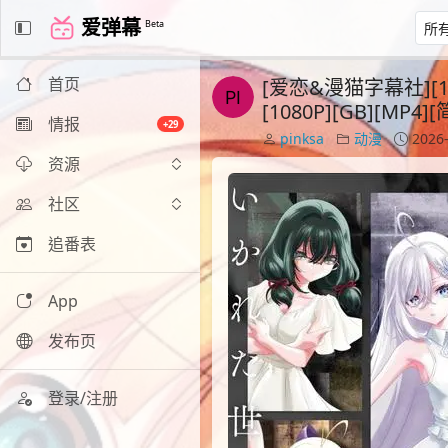
爱弹幕
Beta
首页
[爱恋&漫猫字幕社][1月新
[1080P][GB][MP4]
情报
+29
pinksa
动漫
2026-
资源
社区
追番表
App
发布页
登录/注册