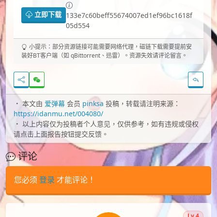
立即下载
133e7c60beff55674007ed1ef96bc1618f
05d554
小提示：部分资源链接可能需要网络代理，磁链下载需要提前安
装好BT客户端（如 qBittorrent、迅雷）。资源失效请评论留言。
本文由
爱弹幕
会员
pinksa
投稿，转载请注明来源：
https://idanmu.net/004080/
以上内容仅为投稿者个人意见，仅供参考，如有违规或侵权
请点击上面报告按钮提交反馈。
评论
您必须
登录
才能评论！
Lv.4