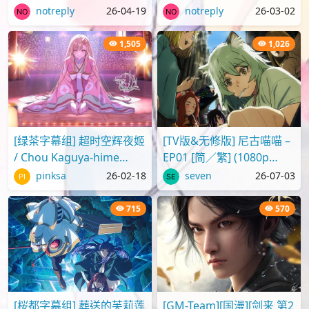
繁] (1080p H.264 AAC
Movie 2025 蜡笔小新剧场
notreply
26-04-19
notreply
26-03-02
SRTx2) {出租女友 | 彼..
版2025 超华丽！灼热的春
日部舞者们[..
1,505
1,026
[绿茶字幕组] 超时空辉夜姬
[TV版&无修版] 尼古喵喵 –
/ Chou Kaguya-hime
EP01 [简／繁] (1080p
[Movie][WebRip][1080p]
H.264 AAC SRTx2) {Yani
pinksa
26-02-18
seven
26-07-03
[简繁日内封]
Neko | ヤニねこ | C..
715
570
[桜都字幕组] 葬送的芙莉莲
[GM-Team][国漫][剑来 第2