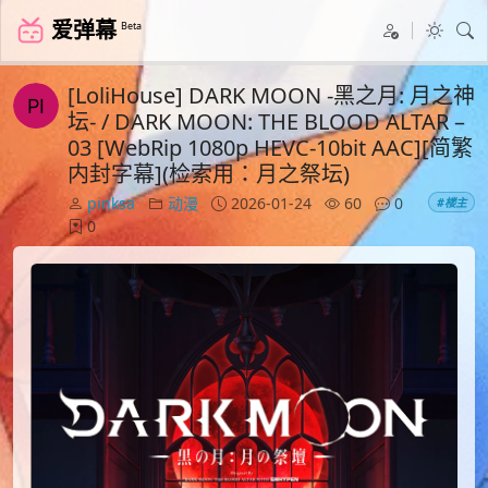
爱弹幕
Beta
[LoliHouse] DARK MOON -黑之月: 月之神
坛- / DARK MOON: THE BLOOD ALTAR –
03 [WebRip 1080p HEVC-10bit AAC][简繁
内封字幕](检索用：月之祭坛)
pinksa
动漫
2026-01-24
60
0
#楼主
0