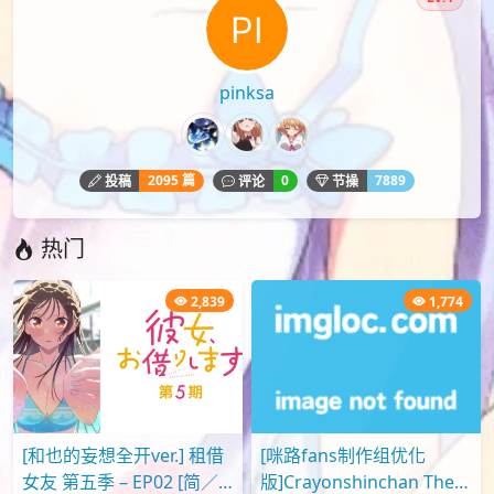
pinksa
2095 篇
0
7889
投稿
评论
节操
热门
2,839
1,774
[和也的妄想全开ver.] 租借
[咪路fans制作组优化
女友 第五季 – EP02 [简／
版]Crayonshinchan The