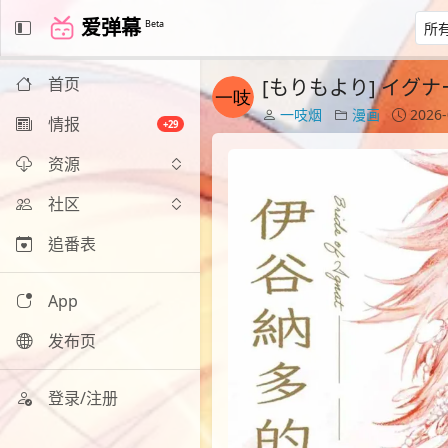
爱弹幕
Beta
首页
[もりもより] イグナー
一吱烟
漫画
2026-
情报
+29
资源
社区
追番表
App
发布页
登录/注册