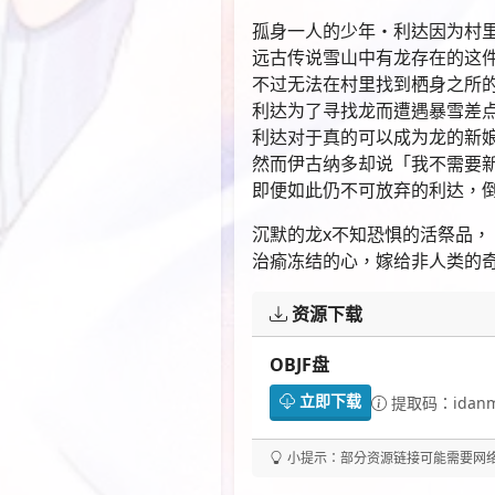
孤身一人的少年・利达因为村
远古传说雪山中有龙存在的这
不过无法在村里找到栖身之所
利达为了寻找龙而遭遇暴雪差
利达对于真的可以成为龙的新
然而伊古纳多却说「我不需要
即便如此仍不可放弃的利达，
沉默的龙x不知恐惧的活祭品，
治瘉冻结的心，嫁给非人类的奇
资源下载
OBJF盘
立即下载
提取码：idan
小提示：部分资源链接可能需要网络代