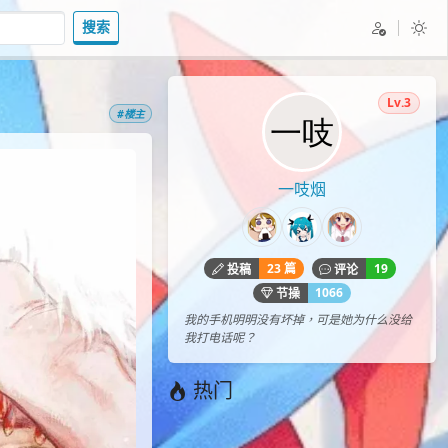
搜索
Lv.3
#楼主
一吱烟
23 篇
19
投稿
评论
1066
节操
我的手机明明没有坏掉，可是她为什么没给
我打电话呢？
热门