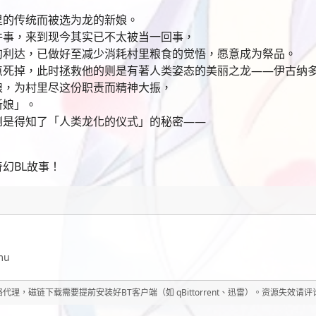
里的传统而被选为龙的新娘。
件事，来到现今其实已不太被当一回事，
的利达，已做好至减少消耗村里粮食的觉悟，愿意成为祭品。
点死掉，此时拯救他的则是有著人类姿态的美丽之龙——伊古纳
娘，为村里尽这份职责而精神大振，
新娘」。
倒是得知了「人类龙化的仪式」的秘密——
幻BL故事！
mu
理，磁链下载需要提前安装好BT客户端（如 qBittorrent、迅雷）。资源失效请