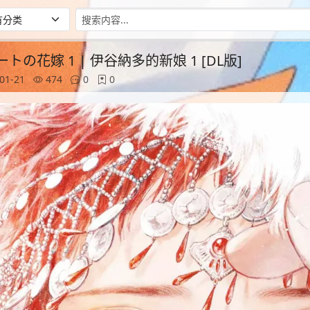
トの花嫁 1 | 伊谷納多的新娘 1 [DL版]
01-21
474
0
0