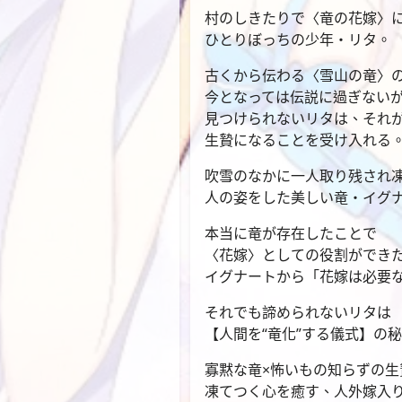
村のしきたりで〈竜の花嫁〉
ひとりぼっちの少年・リタ。
古くから伝わる〈雪山の竜〉
今となっては伝説に過ぎない
見つけられないリタは、それ
生贄になることを受け入れる
吹雪のなかに一人取り残され
人の姿をした美しい竜・イグ
本当に竜が存在したことで
〈花嫁〉としての役割ができ
イグナートから「花嫁は必要
それでも諦められないリタは
【人間を“竜化”する儀式】の
寡黙な竜×怖いもの知らずの生
凍てつく心を癒す、人外嫁入り