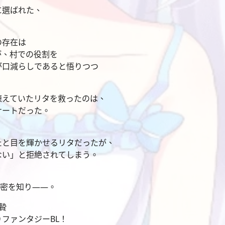
に選ばれた、
の存在は
が、村での役割を
が口減らしであると悟りつつ
。
凍えていたリタを救ったのは、
ナートだった。
たと目を輝かせるリタだったが、
ない」と拒絶されてしまう。
秘密を知り――。
贄
ファンタジーBL！