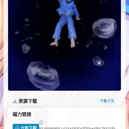
资源下载
下载 0 次
磁力链接
立即下载
91469896b1c03a5850cf05be48b78410fc