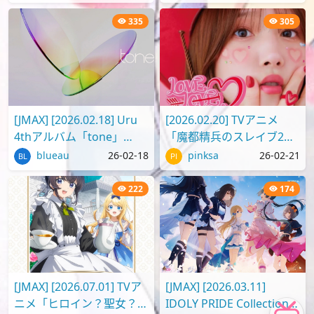
[96kHz/24bit][FLAC]
335
305
[JMAX] [2026.02.18] Uru
[2026.02.20] TVアニメ
4thアルバム「tone」
「魔都精兵のスレイブ2」
[FLAC 96kHz/24bit]
ED2 テーマ「LOVE LOVE
blueau
26-02-18
pinksa
26-02-21
ビーム」／内田真礼 [FLAC
96kHz/2..
222
174
[JMAX] [2026.07.01] TVア
[JMAX] [2026.03.11]
ニメ「ヒロイン？聖女？い
IDOLY PRIDE Collection