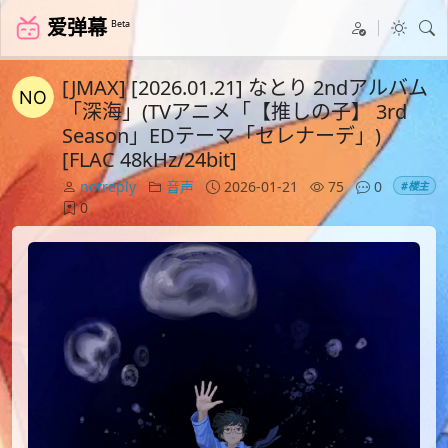
爱弹幕
Beta
[JMAX] [2026.01.21] なとり 2ndアルバム
「深海」(TVアニメ「【推しの子】 3rd
Season」EDテーマ「セレナーデ」)
[FLAC 48kHz/24bit]
notreply
音声
2026-01-21
75
0
#楼主
0