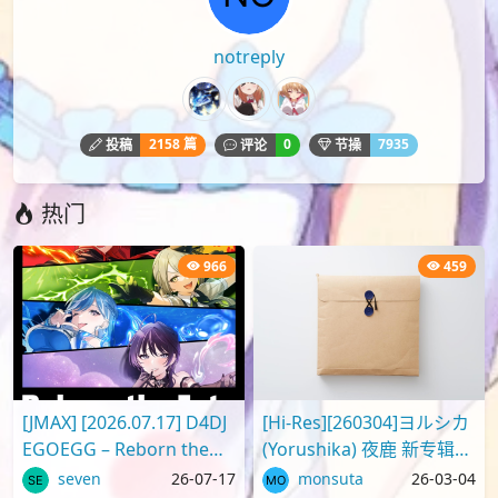
notreply
2158 篇
0
7935
投稿
评论
节操
热门
966
459
[JMAX] [2026.07.17] D4DJ
[Hi-Res][260304]ヨルシカ
EGOEGG – Reborn the
(Yorushika) 夜鹿 新专辑
Fate [FLAC]
Digital Album「二人称」
seven
26-07-17
monsuta
26-03-04