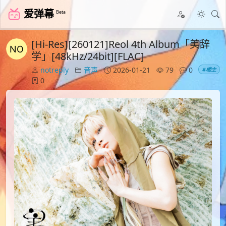
爱弹幕
Beta
[Hi-Res][260121]Reol 4th Album「美辞
学」[48kHz/24bit][FLAC]
notreply
音声
2026-01-21
79
0
#楼主
0