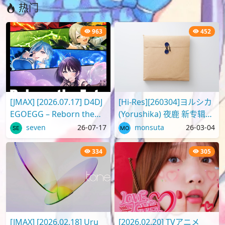
热门
963
452
[JMAX] [2026.07.17] D4DJ
[Hi-Res][260304]ヨルシカ
EGOEGG – Reborn the
(Yorushika) 夜鹿 新专辑
Fate [FLAC]
Digital Album「二人称」
seven
26-07-17
monsuta
26-03-04
[96kHz/24bit][FLAC]
334
305
[JMAX] [2026.02.18] Uru
[2026.02.20] TVアニメ