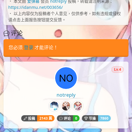
本文由
爱弹幕
会员
notreply
投稿，转载请注明来源：
https://idanmu.net/003656/
以上内容仅为投稿者个人意见，仅供参考，如有违规或侵权
请点击上面报告按钮提交反馈。
评论
您必须
登录
才能评论！
Lv.4
notreply
2143 篇
0
7860
投稿
评论
节操