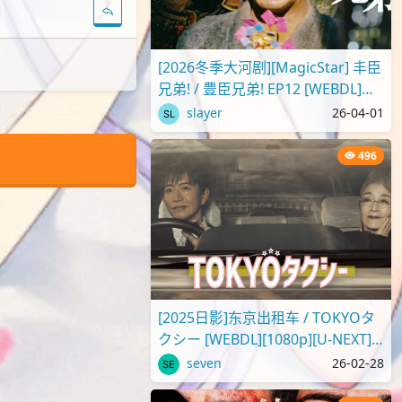
[2026冬季大河剧][MagicStar] 丰臣
兄弟! / 豊臣兄弟! EP12 [WEBDL]
[1080p][NHKP][生][附日字]
slayer
26-04-01
496
[2025日影]东京出租车 / TOKYOタ
クシー [WEBDL][1080p][U-NEXT]
[生]
seven
26-02-28