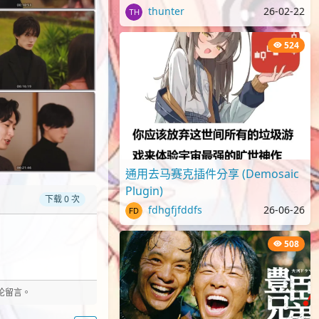
[1080p][NHKP][生][附日字]
thunter
26-02-22
524
通用去马赛克插件分享 (Demosaic
Plugin)
下载 0 次
fdhgfjfddfs
26-06-26
508
评论留言。