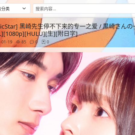
agicStar] 黑崎先生停不下来的专一之爱 / 黒崎さ
][1080p][HULU][生][附日字]
-01-19
85
0
0