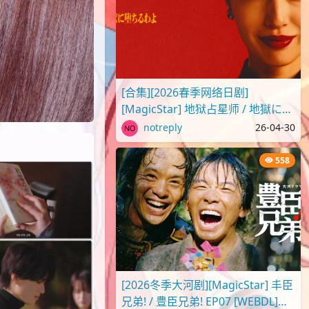
[合集][2026春季网络日剧]
[MagicStar] 地狱占星师 / 地獄に堕
ちるわよ [WEBDL][1080p][Netflix]
notreply
26-04-30
[生][附官..
558
[2026冬季大河剧][MagicStar] 丰臣
兄弟! / 豊臣兄弟! EP07 [WEBDL]