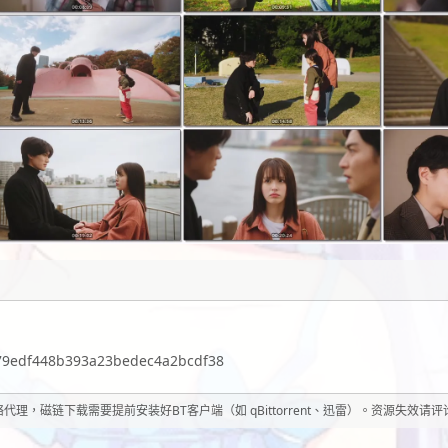
79edf448b393a23bedec4a2bcdf38
理，磁链下载需要提前安装好BT客户端（如 qBittorrent、迅雷）。资源失效请