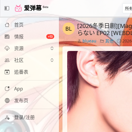
爱弹幕
Beta
首页
[2026冬季日剧][M
らない EP02 [WEBDL
情报
+13
blueau
其他
2026
资源
社区
追番表
App
发布页
登录/注册