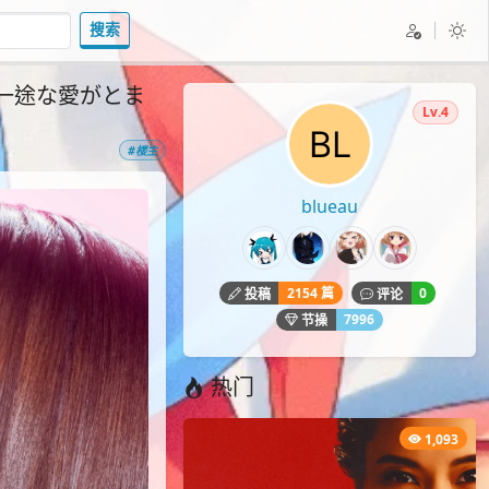
搜索
んの一途な愛がとま
Lv.4
#楼主
blueau
2154 篇
0
投稿
评论
7996
节操
热门
1,093