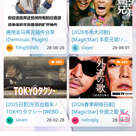
通用去马赛克插件分享
[2026冬季大河剧]
(Demosaic Plugin)
[MagicStar] 丰臣兄弟! / 豊
臣兄弟! EP12 [WEBDL]
fdhgfjfddfs
26-06-26
slayer
26-04-01
[1080p][NHKP][生][附日
字]
499
449
[2025日影]东京出租车 /
[2026春季网络日剧]
TOKYOタクシー [WEBDL]
[MagicStar] 外道之歌 第二
[1080p][U-NEXT][生]
季 / 外道の歌 2 EP01
seven
26-02-28
notreply
26-04-20
[WEBDL][1080p][DMM-
TV][生][附日字]