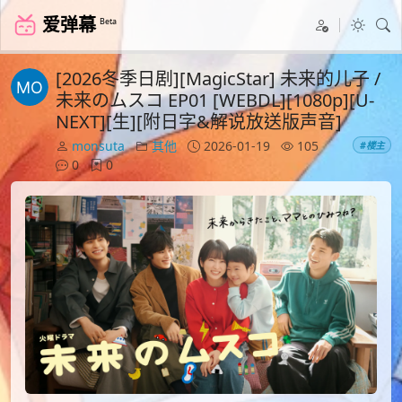
爱弹幕
Beta
[2026冬季日剧][MagicStar] 未来的儿子 /
未来のムスコ EP01 [WEBDL][1080p][U-
NEXT][生][附日字&解说放送版声音]
monsuta
其他
2026-01-19
105
#楼主
0
0