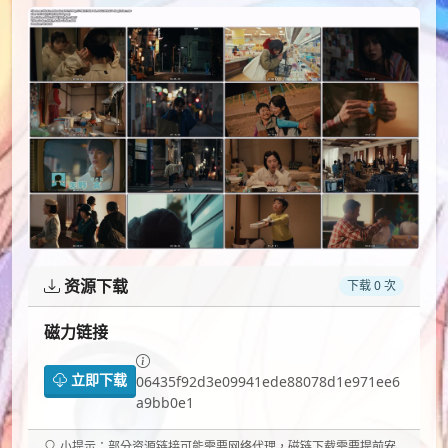
资源下载
下载 0 次
磁力链接
立即下载
06435f92d3e09941ede88078d1e971ee6
a9bb0e1
小提示：部分资源链接可能需要网络代理，磁链下载需要提前安