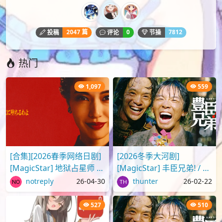
2047 篇
0
7812
投稿
评论
节操
热门
1,097
559
[合集][2026春季网络日剧]
[2026冬季大河剧]
[MagicStar] 地狱占星师 /
[MagicStar] 丰臣兄弟! / 豊
地獄に堕ちるわよ
臣兄弟! EP07 [WEBDL]
notreply
26-04-30
thunter
26-02-22
[WEBDL][1080p][Netflix]
[1080p][NHKP][生][附日
[生][附官..
字]
527
510