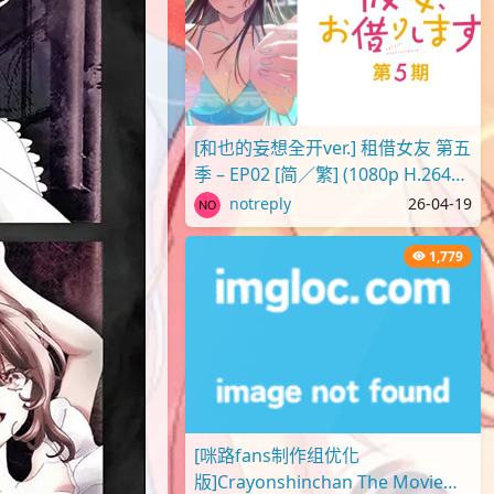
[和也的妄想全开ver.] 租借女友 第五
季 – EP02 [简／繁] (1080p H.264
AAC SRTx2) {出租女友 | 彼..
notreply
26-04-19
1,779
[咪路fans制作组优化
版]Crayonshinchan The Movie