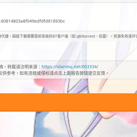
1d0814803a8f049edfdfd81893bc
理，磁链下载需要提前安装好BT客户端（如 qBittorrent、迅雷）。资源失效请
稿，转载请注明来源：
https://idanmu.net/003334/
仅供参考，如有违规或侵权请点击上面报告按钮提交反馈。