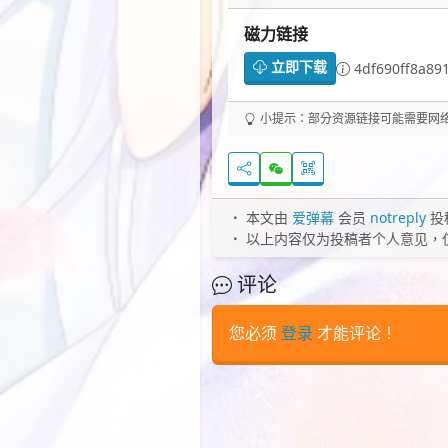
磁力链接
立即下载
4df690ff8a89
小提示：部分资源链接可能需要网络代
本文由
爱弹幕
会员
notreply
投
以上内容仅为投稿者个人意见，
评论
您必须
登录
才能评论！