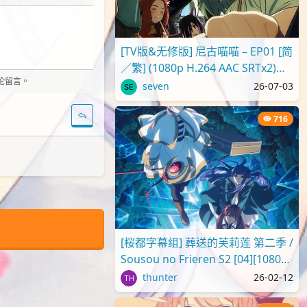
[TV版&无修版] 尼古喵喵 – EP01 [简
／繁] (1080p H.264 AAC SRTx2)
评论留言。
{Yani Neko | ヤニねこ | C..
seven
26-07-03
716
[桜都字幕组] 葬送的芙莉莲 第二季 /
Sousou no Frieren S2 [04][1080p]
[繁体内嵌]
thunter
26-02-12