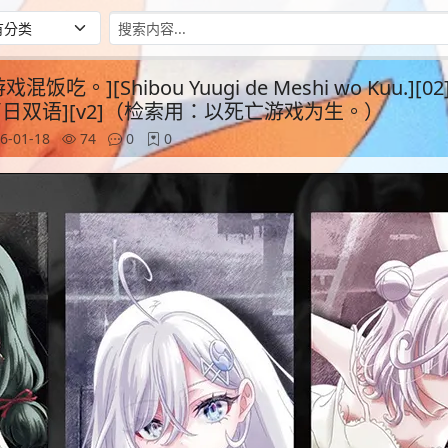
混饭吃。][Shibou Yuugi de Meshi wo Kuu.][02]
bit][简日双语][v2]（检索用：以死亡游戏为生。）
6-01-18
74
0
0