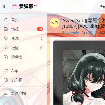
爱弹幕
Beta
首页
[SweetSub][靠死亡游戏
[1080P][AVC 8
情报
+24
notreply
动漫
202
资源
社区
追番表
App
发布页
登录/注册