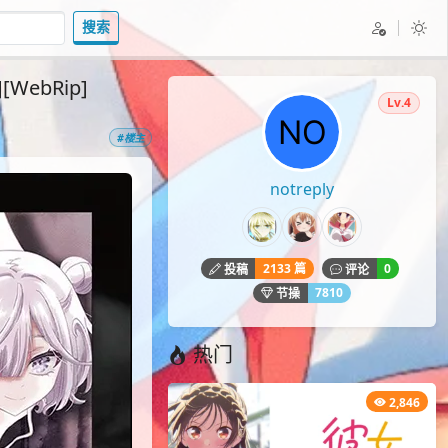
搜索
[WebRip]
Lv.4
#楼主
notreply
2133 篇
0
投稿
评论
7810
节操
热门
2,846