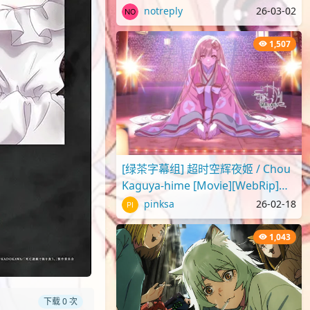
2025 蜡笔小新剧场版2025 超华
notreply
26-03-02
丽！灼热的春日部舞者们[..
1,507
[绿茶字幕组] 超时空辉夜姬 / Chou
Kaguya-hime [Movie][WebRip]
[1080p][简繁日内封]
pinksa
26-02-18
1,043
下载 0 次