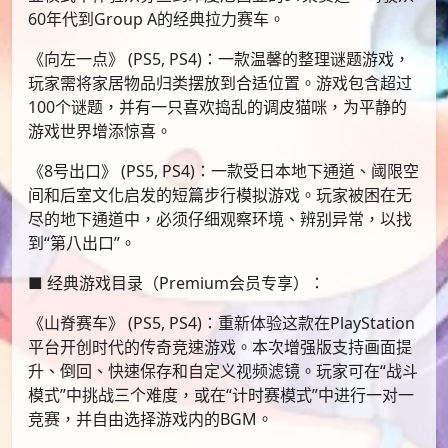
60年代到Group A的经典拉力赛车。
《向左一点》 (PS5, PS4)：一款温馨的整理谜题游戏，
玩家需将家居物品归类摆放到合适位置。游戏包含超过
100个谜题，并有一只喜欢捣乱的调皮猫咪，为平静的
游戏世界增添惊喜。
《8号出口》 (PS5, PS4)：一款受日本地下通道、阈限空
间和后室文化启发的短篇步行模拟游戏。玩家被困在无
尽的地下通道中，必须仔细观察环境、辨别异常，以找
到“第八出口”。
■ 经典游戏目录（Premium会员专享）：
《山脊赛车》 (PS5, PS4)：重新体验这款在PlayStation
平台开创时代的传奇竞速游戏。本次增强版支持画面提
升、倒回、快速保存和自定义视频滤镜。玩家可在“战斗
模式”中挑战三个难度，或在“计时赛模式”中进行一对一
竞赛，并自由选择游戏内的BGM。