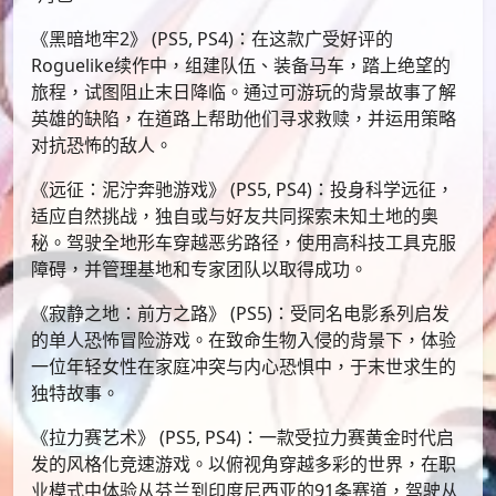
《黑暗地牢2》 (PS5, PS4)：在这款广受好评的
Roguelike续作中，组建队伍、装备马车，踏上绝望的
旅程，试图阻止末日降临。通过可游玩的背景故事了解
英雄的缺陷，在道路上帮助他们寻求救赎，并运用策略
对抗恐怖的敌人。
《远征：泥泞奔驰游戏》 (PS5, PS4)：投身科学远征，
适应自然挑战，独自或与好友共同探索未知土地的奥
秘。驾驶全地形车穿越恶劣路径，使用高科技工具克服
障碍，并管理基地和专家团队以取得成功。
《寂静之地：前方之路》 (PS5)：受同名电影系列启发
的单人恐怖冒险游戏。在致命生物入侵的背景下，体验
一位年轻女性在家庭冲突与内心恐惧中，于末世求生的
独特故事。
《拉力赛艺术》 (PS5, PS4)：一款受拉力赛黄金时代启
发的风格化竞速游戏。以俯视角穿越多彩的世界，在职
业模式中体验从芬兰到印度尼西亚的91条赛道，驾驶从