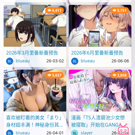
6,411
5,751
2026年3月里番新番预告
2026年6月里番新番预告
blueau
26-03-02
blueau
26-06-06
5,027
2,868
喜欢被盯着的美女「まり」
漫画「TS人渣碧池少女想
身材超丰满！神秘身份其实
被寝取」开始在GANGAN
才刚满18岁？
ONLINE上连载
blueau
26-04-01
slayer
26-02-24