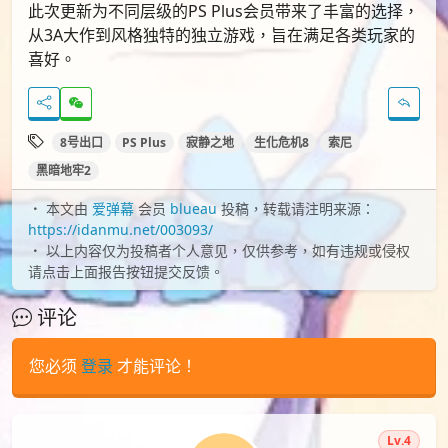
此次更新为不同层级的PS Plus会员带来了丰富的选择，
从3A大作到风格独特的独立游戏，旨在满足各类玩家的
喜好。
8号出口
PS Plus
寂静之地
生化危机8
索尼
黑暗地牢2
本文由
爱弹幕
会员
blueau
投稿，转载请注明来源：
https://idanmu.net/003093/
以上内容仅为投稿者个人意见，仅供参考，如有违规或侵权
请点击上面报告按钮提交反馈。
评论
您必须
登录
才能评论！
Lv.4