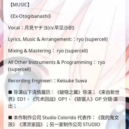
【MUSIC】
《Ex-Otogibanashi》
Vocal：月見ヤチヨ(cv.早见沙织)
Lyrics, Music & Arrangement:：ryo (supercell)
Mixing & Mastering： ryo (supercell)
All Other Instruments & Programming： ryo
(supercell)
Recording Engineer:：Keisuke Suwa
■ 导演山下清悟履历：《破晓之翼》导演；《来自新世
界》ED1、《咒术回战》OP1、《链锯人》OP 分镜·演
出；
■ 本作制作公司 Studio Colorido 代表作：《我的鬼女
孩》《漂流家园》；另一家制作公司 STUDIO