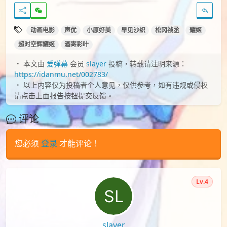
动画电影
声优
小原好美
早见沙织
松冈祯丞
耀姬
超时空辉耀姬
酒寄彩叶
本文由
爱弹幕
会员
slayer
投稿，转载请注明来源：
https://idanmu.net/002783/
以上内容仅为投稿者个人意见，仅供参考，如有违规或侵权
请点击上面报告按钮提交反馈。
评论
您必须
登录
才能评论！
Lv.4
slayer