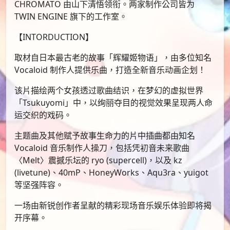
CHROMATO 由山下清悟领衔。两家制作公司皆为
TWIN ENGINE 旗下的工作室。
【INTORDUCTION】
取材自日本最古老的故事「辉耀姬物语」，由多位知名
Vocaloid 制作人提供乐曲，打造全新音乐动画企划！
该片描绘两个女孩透过歌曲结识，在梦幻的虚拟世界
「Tsukuyomi」中，以绚丽夺目的视觉效果呈现两人命
运交织的戏码。
主题曲及其他赋予故事生命力的片中插曲都由知名
Vocaloid 音乐制作人操刀，包括凭初音未来歌曲
〈Melt〉震撼乐坛的 ryo (supercell)，以及 kz
(livetune)、40mP、HoneyWorks、Aqu3ra、yuigot
等坚强阵容。
一场由新锐创作者呈献的精彩现场音乐娱乐体验即将揭
开序幕。