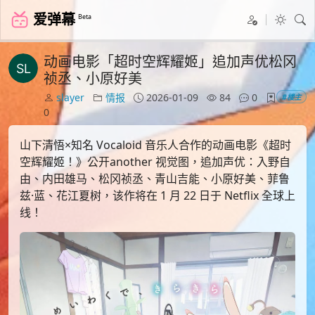
爱弹幕
Beta
动画电影「超时空辉耀姬」追加声优松冈
祯丞、小原好美
slayer
情报
2026-01-09
84
0
#楼主
0
山下清悟×知名 Vocaloid 音乐人合作的动画电影《超时
空辉耀姬！》公开another 视觉图，追加声优：入野自
由、内田雄马、松冈祯丞、青山吉能、小原好美、菲鲁
兹·蓝、花江夏树，该作将在 1 月 22 日于 Netflix 全球上
线！