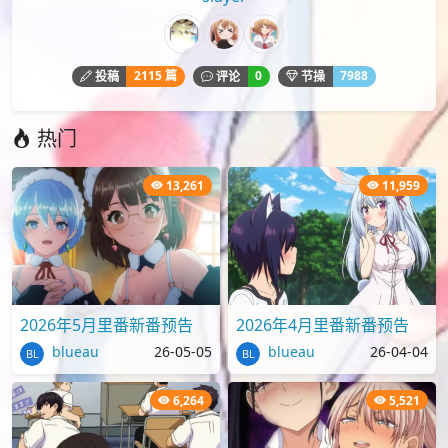
2115 篇
0
7988
投稿
评论
节操
热门
13,261
11,959
2026年5月里番新番预告
2026年4月里番新番预告
blueau
26-05-05
blueau
26-04-04
6,264
5,521