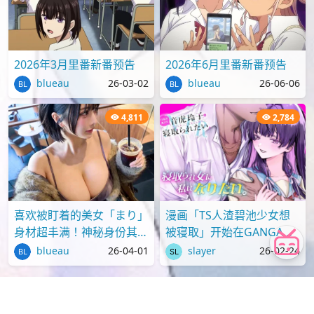
2026年3月里番新番预告
2026年6月里番新番预告
blueau
26-03-02
blueau
26-06-06
4,811
2,784
喜欢被盯着的美女「まり」
漫画「TS人渣碧池少女想
身材超丰满！神秘身份其实
被寝取」开始在GANGAN
才刚满18岁？
ONLINE上连载
blueau
26-04-01
slayer
26-02-24