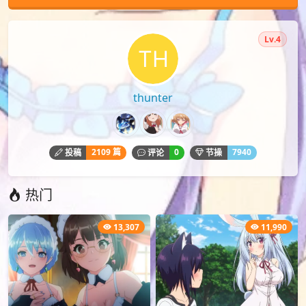
Lv.4
thunter
2109 篇
0
7940
投稿
评论
节操
热门
13,307
11,990