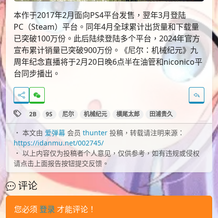
本作于2017年2月面向PS4平台发售，翌年3月登陆
PC（Steam）平台。同年4月全球累计出货量和下载量
已突破100万份。此后陆续登陆多个平台，2024年官方
宣布累计销量已突破900万份。《尼尔：机械纪元》九
周年纪念直播将于2月20日晚6点半在油管和niconico平
台同步播出。
2B
9S
尼尔
机械纪元
横尾太郎
田浦贵久
本文由
爱弹幕
会员
thunter
投稿，转载请注明来源：
https://idanmu.net/002745/
以上内容仅为投稿者个人意见，仅供参考，如有违规或侵权
请点击上面报告按钮提交反馈。
评论
您必须
登录
才能评论！