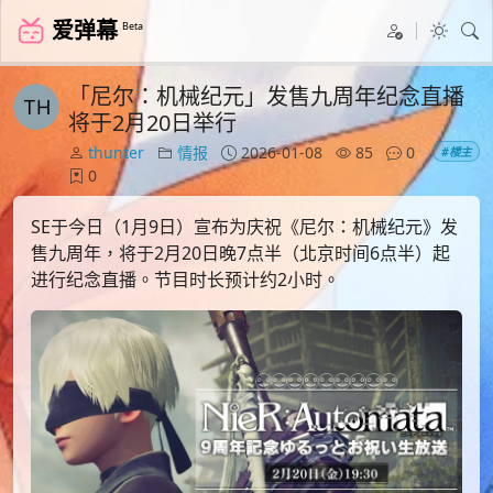
爱弹幕
Beta
「尼尔：机械纪元」发售九周年纪念直播
将于2月20日举行
thunter
情报
2026-01-08
85
0
#楼主
0
SE于今日（1月9日）宣布为庆祝《尼尔：机械纪元》发
售九周年，将于2月20日晚7点半（北京时间6点半）起
进行纪念直播。节目时长预计约2小时。