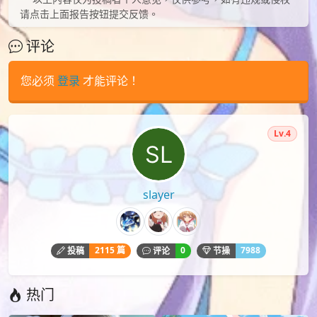
请点击上面报告按钮提交反馈。
评论
您必须
登录
才能评论！
Lv.4
slayer
2115 篇
0
7988
投稿
评论
节操
热门