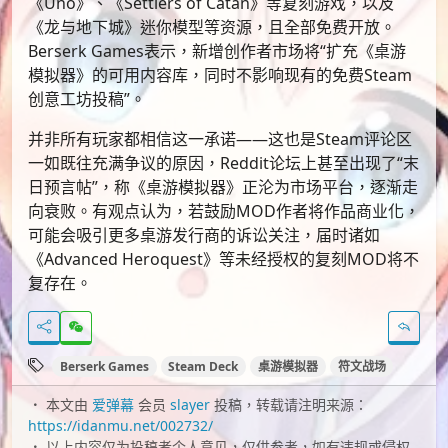
《Uno》、《Settlers of Catan》等复刻游戏，以及
《龙与地下城》迷你模型等资源，且全部免费开放。
Berserk Games表示，新增创作者市场将“扩充《桌游
模拟器》的可用内容库，同时不影响现有的免费Steam
创意工坊投稿”。
并非所有玩家都相信这一承诺——这也是Steam评论区
一如既往充满争议的原因，Reddit论坛上甚至出现了“末
日预言帖”，称《桌游模拟器》正沦为市场平台，逐渐走
向衰败。有观点认为，若鼓励MOD作者将作品商业化，
可能会吸引更多桌游发行商的诉讼关注，届时诸如
《Advanced Heroquest》等未经授权的复刻MOD将不
复存在。
Berserk Games
Steam Deck
桌游模拟器
符文战场
本文由
爱弹幕
会员
slayer
投稿，转载请注明来源：
https://idanmu.net/002732/
以上内容仅为投稿者个人意见，仅供参考，如有违规或侵权