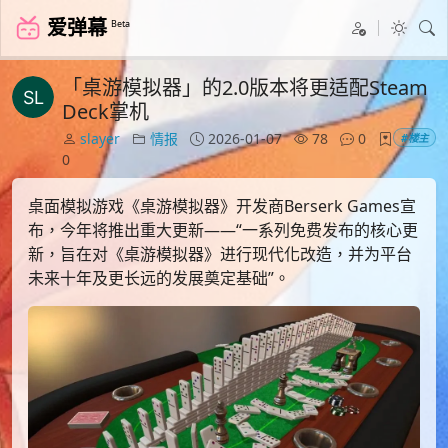
爱弹幕
Beta
「桌游模拟器」的2.0版本将更适配Steam
Deck掌机
slayer
情报
2026-01-07
78
0
#楼主
0
桌面模拟游戏《桌游模拟器》开发商Berserk Games宣
布，今年将推出重大更新——“一系列免费发布的核心更
新，旨在对《桌游模拟器》进行现代化改造，并为平台
未来十年及更长远的发展奠定基础”。