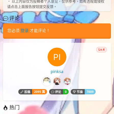
以上内容仅为投稿者个人意见，仅供参考，如有违规或侵权
请点击上面报告按钮提交反馈。
评论
您必须
登录
才能评论！
Lv.4
pinksa
2095 篇
0
7889
投稿
评论
节操
热门