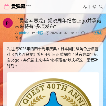
爱弹幕
Beta
「勇者斗恶龙」揭晓周年纪念Logo并承诺
未来将有“多项发布”
pinksa
情报
2026-01-07
90
0
#楼主
0
为迎接2026年的四十周年庆典，日本国民级角色扮演游
戏《勇者斗恶龙》系列于近日正式揭晓了其官方周年纪
念Logo，并承诺未来将有“多项发布”以庆祝这一里程碑
时刻。