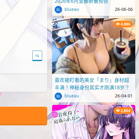
2026年6月里番新番预告
blueau
26-06-06
4,886
喜欢被盯着的美女「まり」身材超
丰满！神秘身份其实才刚满18岁？
blueau
26-04-01
2,804