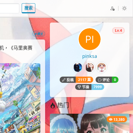
搜索
Lv.4
#楼主
戏机，《马里奥赛
pinksa
2117 篇
0
投稿
评论
7999
节操
热门
13,380