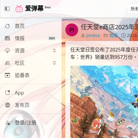
爱弹幕
Beta
首页
任天堂e商店2025
pinksa
情报
2026-
情报
3603
任天堂日签公布了2025年度任天
资源
车：世界》销量达到957万份，S
社区
追番表
App
发布页
登录/注册