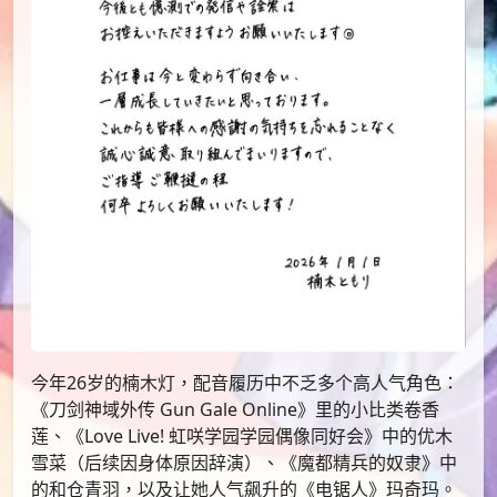
今年26岁的楠木灯，配音履历中不乏多个高人气角色：
《刀剑神域外传 Gun Gale Online》里的小比类卷香
莲、《Love Live! 虹咲学园学园偶像同好会》中的优木
雪菜（后续因身体原因辞演）、《魔都精兵的奴隶》中
的和仓青羽，以及让她人气飙升的《电锯人》玛奇玛。