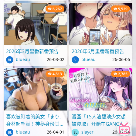
6,267
5,529
2026年3月里番新番预告
2026年6月里番新番预告
blueau
26-03-02
blueau
26-06-06
4,813
2,785
喜欢被盯着的美女「まり」
漫画「TS人渣碧池少女想
身材超丰满！神秘身份其实
被寝取」开始在GANGAN
才刚满18岁？
ONLINE上连载
blueau
26-04-01
slayer
26-02-24