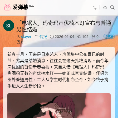
爱弹幕
Beta
「电锯人」玛奇玛声优楠木灯宣布与普通
男性结婚
slayer
情报
2026-01-04
105
0
#楼主
0
新春一月，历来是日本艺人、声优集中公布喜讯的时
节，尤其是结婚消息，往往会在这天扎堆涌现。而今年
声优圈的首份新春喜报，来自凭借《电锯人》玛奇玛一
角圈粉无数的声优楠木灯——她正式官宣结婚，伴侣为
圈外普通男性，二人从学生时代相恋至今，如今终于携
手迈入人生新阶段。