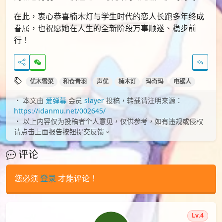
在此，衷心恭喜楠木灯与学生时代的恋人长跑多年终成
眷属，也祝愿她在人生的全新阶段万事顺遂、稳步前
行！
优木雪菜
和仓青羽
声优
楠木灯
玛奇玛
电锯人
本文由
爱弹幕
会员
slayer
投稿，转载请注明来源：
https://idanmu.net/002645/
以上内容仅为投稿者个人意见，仅供参考，如有违规或侵权
请点击上面报告按钮提交反馈。
评论
您必须
登录
才能评论！
Lv.4