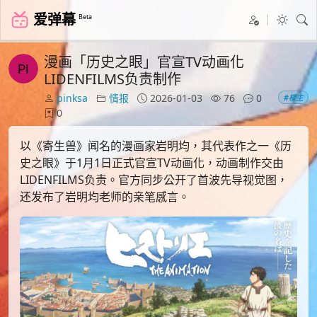
爱弹幕
Beta
漫画「历史之眼」官宣TV动画化
LIDENFILMS负责制作
pinksa
情报
2026-01-03
76
0
#楼主
0
以《寄生兽》闻名的漫画家岩明均，其代表作之一《历
史之眼》于1月1日正式官宣TV动画化，动画制作交由
LIDENFILMS负责。官方同步公开了首波先导视觉图，
还发布了岩明均老师的亲笔感言。