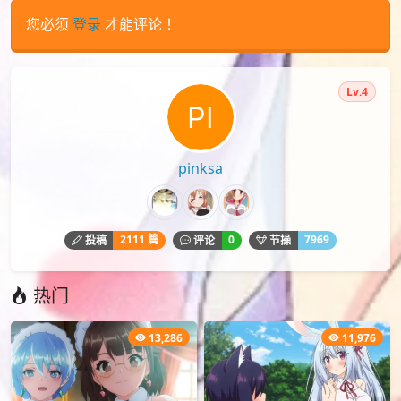
您必须
登录
才能评论！
Lv.4
pinksa
2111 篇
0
7969
投稿
评论
节操
热门
13,286
11,976