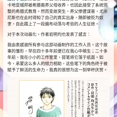
卡地亚城邦被希腊裔养父母收养，也因此接受了系统完
整的希腊式教育。然而变故突生，养父惨遭谋害，尤米
尼斯也在此时得知了自己的真实出身，随即被贬为奴
隶，自此踏上了一段遍布动荡与考验的人生征途。
对于本次动画化，作者岩明均也发表了感言：
我由衷感谢所有参与这部动画制作的工作人员。这个故
事的雏形，早在四十多年前便已在我心中萌生；二十多
年前，我在小小的工作室里，提笔将它落于纸面。如
今，承蒙这么多人的倾力相助，这些笔下的角色终于被
赋予了鲜活的生命力，我真的很想为这一刻举杯庆贺。