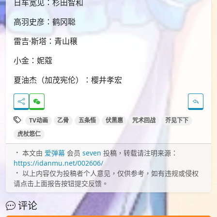
日车宽见：杉田智和
高羽史彦：鹤冈聪
雷吉·斯塔：青山穣
小金：妮蔻
夏油杰（加茂宪伦）：樱井孝宏
TV动画
乙骨
五条悟
伏黑惠
咒术回战
芥见下下
虎杖悠仁
本文由
爱弹幕
会员
seven
投稿，转载请注明来源：
https://idanmu.net/002606/
以上内容仅为投稿者个人意见，仅供参考，如有违规或侵权
请点击上面报告按钮提交反馈。
评论