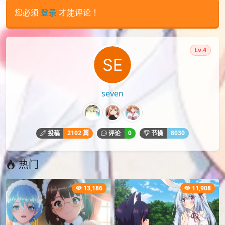
您必须
登录
才能评论！
Lv.4
seven
2102 篇
0
8030
投稿
评论
节操
热门
13,186
11,908