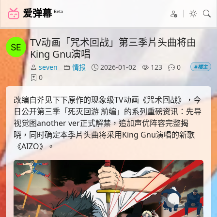
爱弹幕
Beta
TV动画「咒术回战」第三季片头曲将由
King Gnu演唱
seven
情报
2026-01-02
123
0
#楼主
0
改编自芥见下下原作的现象级TV动画《咒术回战》，今
日公开第三季「死灭回游 前编」的系列重磅资讯：先导
视觉图another ver正式解禁，追加声优阵容完整揭
晓，同时确定本季片头曲将采用King Gnu演唱的新歌
《AIZO》。