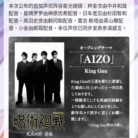
本次公布的追加声优阵容星光熠熠：秤金次由中井和哉
配音，星绮罗罗由榊原优希配音，日车宽见由杉田智和
配音，高羽史彦由鹤冈聪配音，雷吉·斯塔由青山穣配
音，小金由妮蔻配音，多位声优已同步发表参演感言。