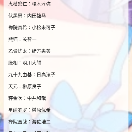
虎杖悠仁：榎木淳弥
伏黑惠：内田雄马
禅院真希：小松未可子
熊猫：关智一
乙骨忧太：绪方惠美
胀相：浪川大辅
九十九由基：日高法子
天元：榊原良子
秤金次：中井和哉
星绮罗罗：榊原优希
禅院直哉：游佐浩二