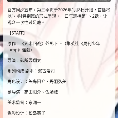
官方同步宣布，第三季将于2026年1月8日开播，首播将
以1小时特别篇的形式呈现，一口气连播第1、2话，让
观众一次性过足瘾。
【STAFF】
原作：《咒术回战》芥见下下（集英社《周刊少年
Jump》连载）
导演：御所园翔太
系列构成·剧本：濑古浩司
角色设计：矢岛阳介、丹羽弘美
副导演：高田阳介、佐藤威
美术监督：东润一
色彩设计：松岛英子