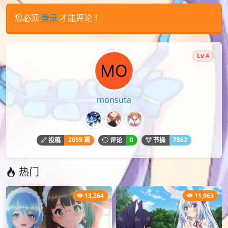
您必须
登录
才能评论！
Lv.4
monsuta
2059 篇
0
7862
投稿
评论
节操
热门
13,264
11,963