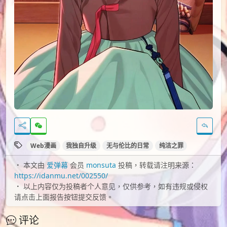
Web漫画
我独自升级
无与伦比的日常
纯洁之罪
本文由
爱弹幕
会员
monsuta
投稿，转载请注明来源：
https://idanmu.net/002550/
以上内容仅为投稿者个人意见，仅供参考，如有违规或侵权
请点击上面报告按钮提交反馈。
评论