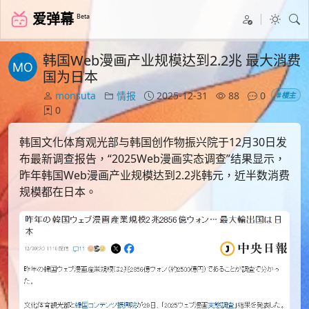
爱弹幕
Beta
韩国Web漫画产业规模达到2.2兆 最大消费
国为日本
monsuta
情报
2025-12-31
88
0
#楼主
0
韩国文化体育观光部与韩国创作物振兴院于12月30日发
布最新调查报告，“2025Web漫画实态调查”结果显示，
昨年韩国Web漫画产业规模达到2.2兆韩元，近半数消费
规模都在日本。