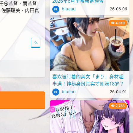
2026年6月里番新番预告
将担任总监督，而监督
blueau
26-06-06
、佐藤聪美、内田真
4,810
喜欢被盯着的美女「まり」身材超
丰满！神秘身份其实才刚满18岁？
blueau
26-04-01
2,783