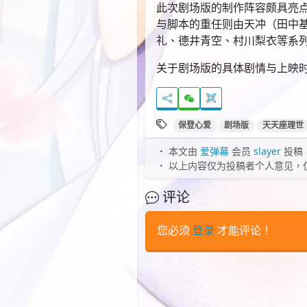
此次剧场版的制作阵容颇具亮点。动
与脚本的重任则由天冲（田中
礼、德井青空、村川梨衣等系
关于剧场版的具体剧情与上映
保登心爱
剧场版
天天座理世
本文由
爱弹幕
会员
slayer
投稿
以上内容仅为投稿者个人意见，
评论
您必须
登录
才能评论！