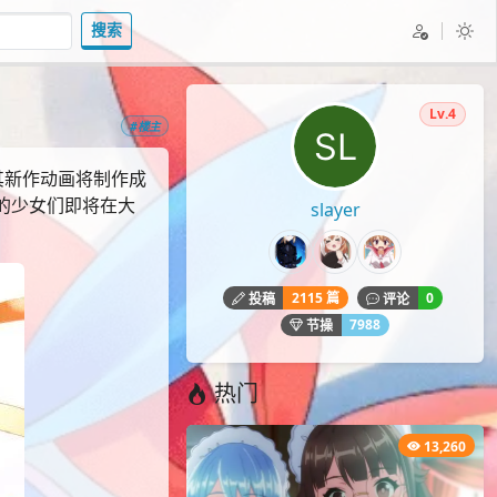
搜索
Lv.4
#楼主
其新作动画将制作成
e的少女们即将在大
slayer
2115 篇
0
投稿
评论
7988
节操
热门
13,260