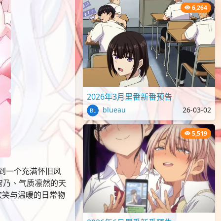
6,264
2026年3月里番新番预告
blueau
26-03-02
5,519
到一个充满怀旧风
风智乃、气质凛然的天
欢笑与温暖的日常物