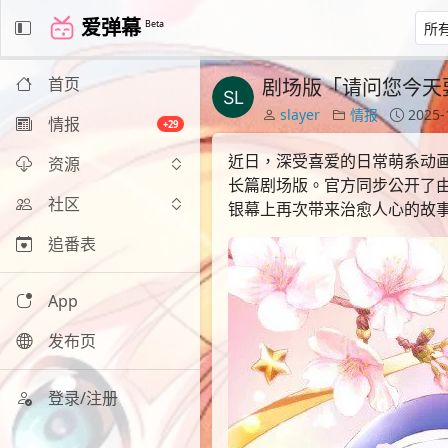
爱弹幕
Beta
首页
剧场版「请问您今天
slayer
情报
2025-
情报
+29
近日，深受喜爱的日常萌系动
资源
长篇剧场版。官方同步公开了由角
社区
银幕上再次带来治愈人心的故
追番表
App
发布页
登录/注册