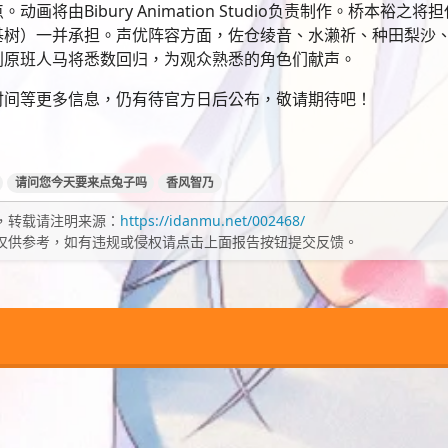
画将由Bibury Animation Studio负责制作。桥本裕之
基树）一并承担。声优阵容方面，佐仓绫音、水濑祈、种田梨沙
列原班人马将悉数回归，为观众熟悉的角色们献声。
时间等更多信息，仍有待官方日后公布，敬请期待吧！
请问您今天要来点兔子吗
香风智乃
，转载请注明来源：
https://idanmu.net/002468/
仅供参考，如有违规或侵权请点击上面报告按钮提交反馈。