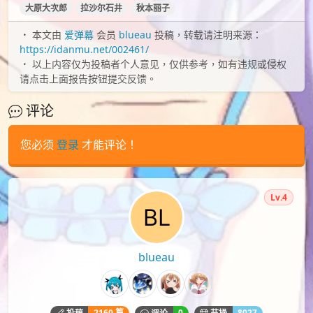
大原大次郎
拉沙尔石井
秋本丽子
本文由
爱弹幕
会员
blueau
投稿，转载请注明来源：
https://idanmu.net/002461/
以上内容仅为投稿者个人意见，仅供参考，如有违规或侵权
请点击上面报告按钮提交反馈。
评论
您必须
登录
才能评论！
Lv.4
blueau
2160 篇
0
8027
投稿
评论
节操