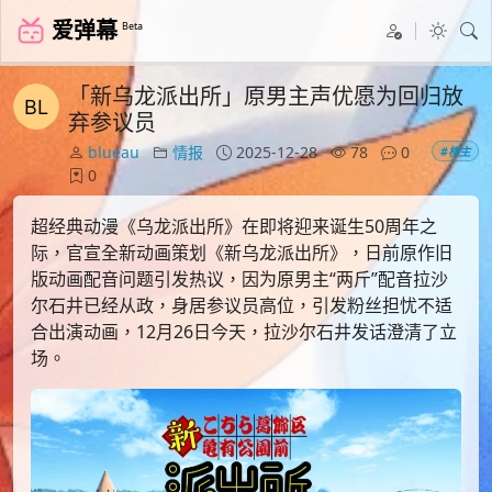
爱弹幕
Beta
「新乌龙派出所」原男主声优愿为回归放
弃参议员
blueau
情报
2025-12-28
78
0
#楼主
0
超经典动漫《乌龙派出所》在即将迎来诞生50周年之
际，官宣全新动画策划《新乌龙派出所》，日前原作旧
版动画配音问题引发热议，因为原男主“两斤”配音拉沙
尔石井已经从政，身居参议员高位，引发粉丝担忧不适
合出演动画，12月26日今天，拉沙尔石井发话澄清了立
场。