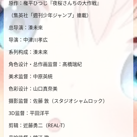
原作：権平ひつじ『夜桜さんちの大作戦』
（集英社「週刊少年ジャンプ」連載）
总导演：湊未來
导演：中津川孝広
系列构成：湊未來
角色设计・总作画监督：髙橋瑞紀
美术监督：中原英統
色彩设计：山口真奈美
摄影监督：佐藤 敦（スタジオシャムロック）
3D监督：平田洋平
剪辑：近藤勇二（REAL-T）