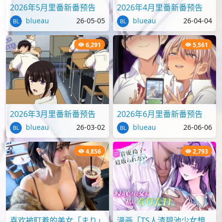
2026年5月里番新番预告
2026年4月里番新番预告
blueau
26-05-05
blueau
26-04-04
6,291
5,561
2026年3月里番新番预告
2026年6月里番新番预告
blueau
26-03-02
blueau
26-06-06
4,856
2,793
喜欢被盯着的美女「まり」
漫画「TS人渣碧池少女想