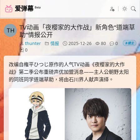
爱弹幕
Beta
TV动画「夜樱家的大作战」新角色“道端草
助”情报公开
thunter
情报
2025-12-26
80
0
#楼主
0
改编自権平ひつじ原作的人气TV动画《夜樱家的大作
战》第二季公布重磅声优加盟消息——主人公朝野太阳
的同班同学道端草助，将由石川界人献声演绎。