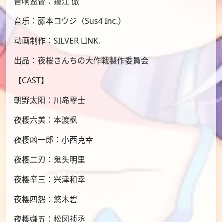
音响监督：鐘江 徹
音乐：藤本コウジ（Sus4 Inc.）
动画制作：SILVER LINK.
出品：夜桜さんちの大作戦製作委員会
【CAST】
朝野太阳：川岛零士
夜樱六美：本渡枫
夜樱凶一郎：小西克幸
夜樱二刃：鬼头明里
夜樱辛三：兴津和幸
夜樱四怨：悠木碧
夜樱嫌五：松冈祯丞