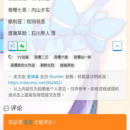
夜樱七恶：内山夕实
歌利亚：松冈祯丞
道端草助：石川界人 等
TV动画
夜樱二刃
夜樱六美
夜樱凶一郎
夜樱家的大作战
朝野太阳
道端草助
本文由
爱弹幕
会员
thunter
投稿，转载请注明来源：
https://idanmu.net/002402/
以上内容仅为投稿者个人意见，仅供参考，如有违规或侵权
请点击上面报告按钮提交反馈。
评论
您必须
登录
才能评论！