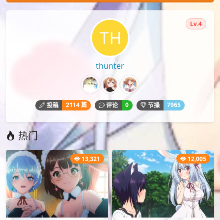
Lv.4
thunter
2114 篇
0
7965
投稿
评论
节操
热门
13,321
12,005