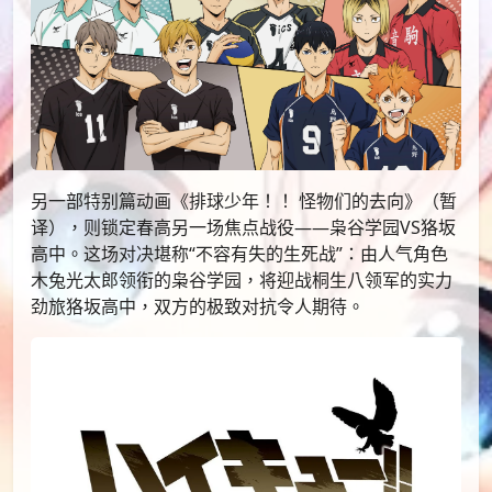
另一部特别篇动画《排球少年！！ 怪物们的去向》（暂
译），则锁定春高另一场焦点战役——枭谷学园VS狢坂
高中。这场对决堪称“不容有失的生死战”：由人气角色
木兔光太郎领衔的枭谷学园，将迎战桐生八领军的实力
劲旅狢坂高中，双方的极致对抗令人期待。