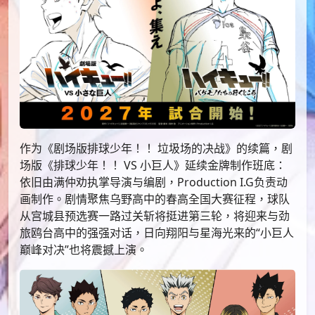
作为《剧场版排球少年！！ 垃圾场的决战》的续篇，剧
场版《排球少年！！ VS 小巨人》延续金牌制作班底：
依旧由满仲劝执掌导演与编剧，Production I.G负责动
画制作。剧情聚焦乌野高中的春高全国大赛征程，球队
从宫城县预选赛一路过关斩将挺进第三轮，将迎来与劲
旅鸥台高中的强强对话，日向翔阳与星海光来的“小巨人
巅峰对决”也将震撼上演。