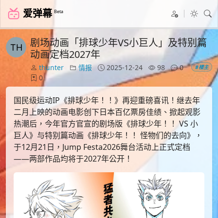
爱弹幕
Beta
剧场动画「排球少年VS小巨人」及特别篇
动画定档2027年
thunter
情报
2025-12-24
98
0
#楼主
0
国民级运动IP《排球少年！！》再迎重磅喜讯！继去年
二月上映的动画电影创下日本百亿票房佳绩、掀起观影
热潮后，今年官方官宣的剧场版《排球少年！！ VS 小
巨人》与特别篇动画《排球少年！！ 怪物们的去向》，
于12月21日，Jump Festa2026舞台活动上正式定档
——两部作品均将于2027年公开！