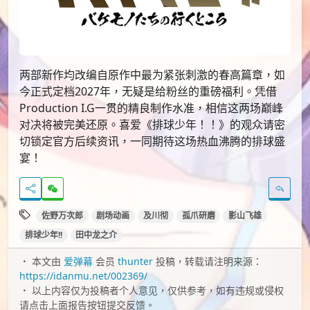
两部新作均改编自原作中最为紧张刺激的春高篇章，如
今正式定档2027年，无疑是给粉丝的重磅福利。凭借
Production I.G一贯的精良制作水准，相信这两场巅峰
对决将被完美还原。喜爱《排球少年！！》的观众请密
切锁定官方后续资讯，一同期待这场热血沸腾的排球盛
宴！
佐野万次郎
剧场动画
及川彻
孤爪研磨
影山飞雄
排球少年!!
田中龙之介
本文由
爱弹幕
会员
thunter
投稿，转载请注明来源：
https://idanmu.net/002369/
以上内容仅为投稿者个人意见，仅供参考，如有违规或侵权
请点击上面报告按钮提交反馈。