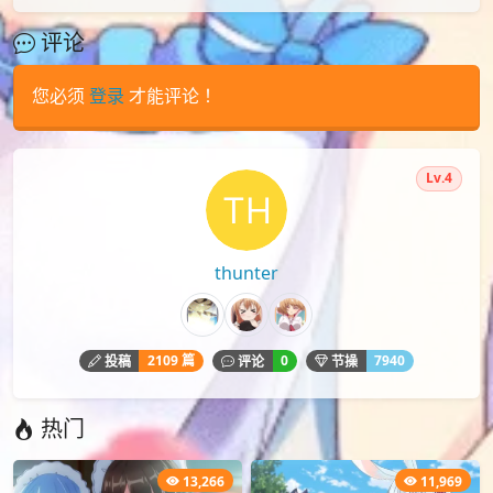
评论
您必须
登录
才能评论！
Lv.4
thunter
2109 篇
0
7940
投稿
评论
节操
热门
13,266
11,969