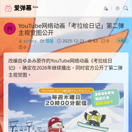
爱弹幕
Beta
YouTube网络动画「考拉绘日记」第二弹
主视觉图公开
pinksa
情报
2025-12-23
83
0
#楼主
0
改编自ゆあみ原作的YouTube网络动画《考拉绘日
记》，确定在2026年继续播出，同时官方公开了第二弹
主视觉图。