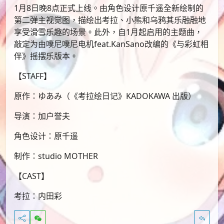
1月8日晚8点正式上线。由角色设计原千遥全新绘制的
第二弹主视觉图，描绘出考拉、小熊和乌鸦其乐融融地
享受滑雪乐趣的场景。此外，自1月起启用的主题曲，
敲定为由噗尼噗尼电机feat.KanSano改编的《与彩虹相
伴》摇摆乐版本。
【STAFF】
原作：ゆあみ（《考拉绘日记》KADOKAWA 出版）
导演：加户誉夫
角色设计：原千遥
制作：studio MOTHER
【CAST】
考拉：内田彩