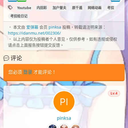
Youtube
内田彩
加户誉夫
原千遥
网络动画
考拉
考拉绘日记
本文由
爱弹幕
会员
pinksa
投稿，转载请注明来源：
https://idanmu.net/002306/
以上内容仅为投稿者个人意见，仅供参考，如有违规或侵权
请点击上面报告按钮提交反馈。
评论
您必须
登录
才能评论！
Lv.4
pinksa