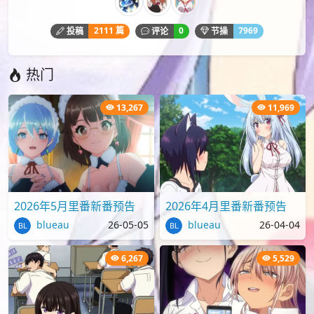
2111 篇
0
7969
投稿
评论
节操
热门
13,267
11,969
2026年5月里番新番预告
2026年4月里番新番预告
blueau
26-05-05
blueau
26-04-04
6,267
5,529