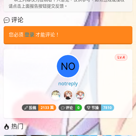
请点击上面报告按钮提交反馈。
评论
您必须
登录
才能评论！
Lv.4
notreply
2133 篇
0
7810
投稿
评论
节操
热门