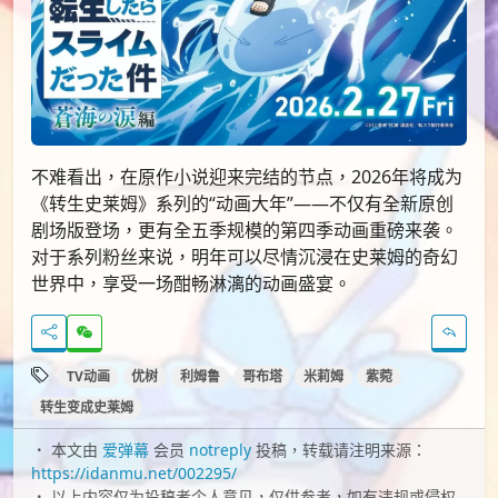
不难看出，在原作小说迎来完结的节点，2026年将成为
《转生史莱姆》系列的“动画大年”——不仅有全新原创
剧场版登场，更有全五季规模的第四季动画重磅来袭。
对于系列粉丝来说，明年可以尽情沉浸在史莱姆的奇幻
世界中，享受一场酣畅淋漓的动画盛宴。
TV动画
优树
利姆鲁
哥布塔
米莉姆
紫菀
转生变成史莱姆
本文由
爱弹幕
会员
notreply
投稿，转载请注明来源：
https://idanmu.net/002295/
以上内容仅为投稿者个人意见，仅供参考，如有违规或侵权