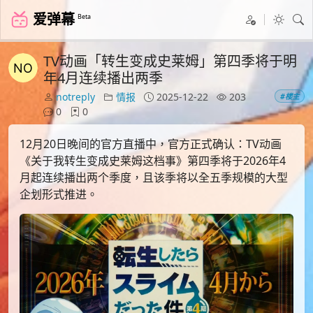
爱弹幕
Beta
TV动画「转生变成史莱姆」第四季将于明
年4月连续播出两季
notreply
情报
2025-12-22
203
#楼主
0
0
12月20日晚间的官方直播中，官方正式确认：TV动画
《关于我转生变成史莱姆这档事》第四季将于2026年4
月起连续播出两个季度，且该季将以全五季规模的大型
企划形式推进。