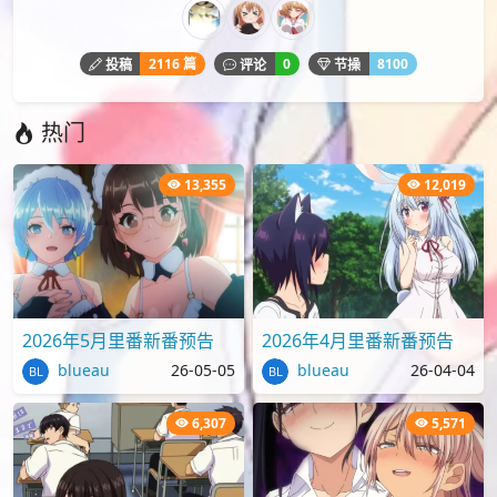
2116 篇
0
8100
投稿
评论
节操
热门
13,355
12,019
2026年5月里番新番预告
2026年4月里番新番预告
blueau
26-05-05
blueau
26-04-04
6,307
5,571