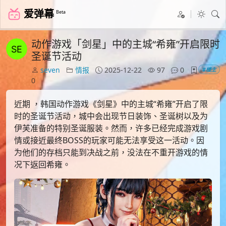
爱弹幕
Beta
动作游戏「剑星」中的主城“希雍”开启限时
圣诞节活动
seven
情报
2025-12-22
97
0
#楼主
0
近期 ，韩国动作游戏《剑星》中的主城“希雍”开启了限
时的圣诞节活动，城中会出现节日装饰、圣诞树以及为
伊芙准备的特别圣诞服装。然而，许多已经完成游戏剧
情或接近最终BOSS的玩家可能无法享受这一活动。因
为他们的存档只能到决战之前，没法在不重开游戏的情
况下返回希雍。