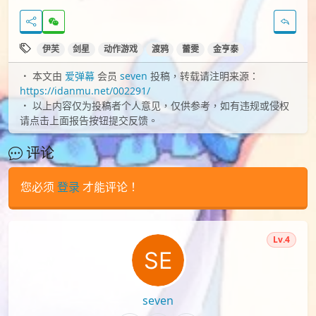
伊芙
剑星
动作游戏
渡鸦
蕾雯
金亨泰
本文由
爱弹幕
会员
seven
投稿，转载请注明来源：
https://idanmu.net/002291/
以上内容仅为投稿者个人意见，仅供参考，如有违规或侵权
请点击上面报告按钮提交反馈。
评论
您必须
登录
才能评论！
Lv.4
seven