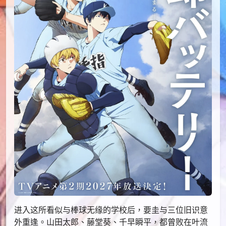
进入这所看似与棒球无缘的学校后，要圭与三位旧识意
外重逢。山田太郎、藤堂葵、千早瞬平，都曾败在叶流