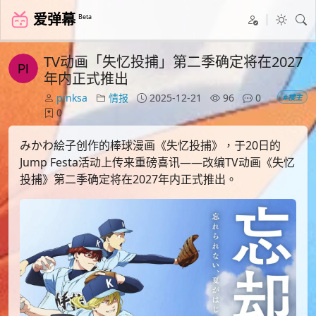
爱弹幕
Beta
TV动画「失忆投捕」第二季确定将在2027
年内正式推出
pinksa
情报
2025-12-21
96
0
#楼主
0
みかわ絵子创作的棒球漫画《失忆投捕》，于20日的
Jump Festa活动上传来重磅喜讯——改编TV动画《失忆
投捕》第二季确定将在2027年内正式推出。