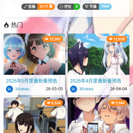
2117 篇
0
7999
投稿
评论
节操
热门
13,383
12,039
2026年5月里番新番预告
2026年4月里番新番预告
blueau
26-05-05
blueau
26-04-04
6,324
5,584