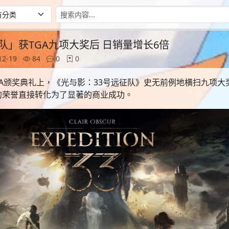
队」获TGA九项大奖后 日销量增长6倍
12-19
84
0
0
TGA颁奖典礼上，《光与影：33号远征队》史无前例地横扫九项
的荣誉直接转化为了显著的商业成功。