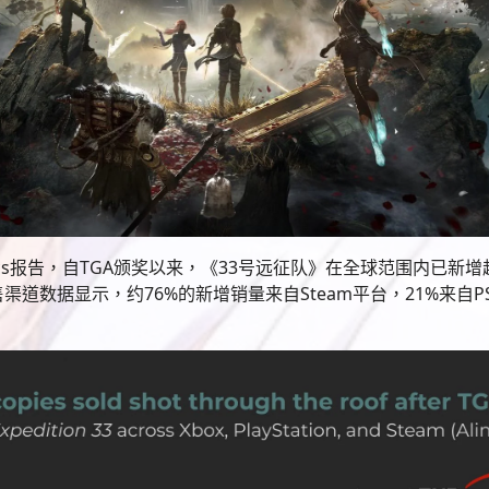
alytics报告，自TGA颁奖以来，《33号远征队》在全球范围内已新
道数据显示，约76%的新增销量来自Steam平台，21%来自PS