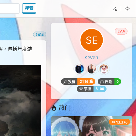
搜索
Lv.4
#楼主
大奖，包括年度游
seven
2116 篇
0
投稿
评论
8100
节操
热门
13,376