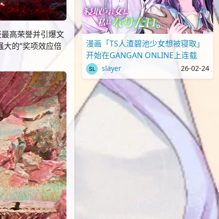
获最高荣誉并引爆文
漫画「TS人渣碧池少女想被寝取」
强大的“奖项效应倍
开始在GANGAN ONLINE上连载
slayer
26-02-24