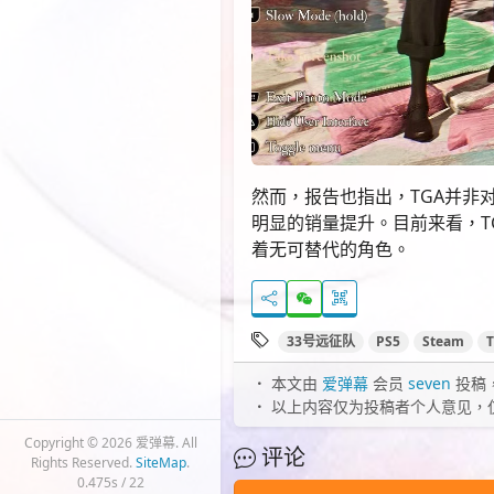
然而，报告也指出，TGA并非
明显的销量提升。目前来看，T
着无可替代的角色。
33号远征队
PS5
Steam
本文由
爱弹幕
会员
seven
投稿
以上内容仅为投稿者个人意见，
Copyright © 2026 爱弹幕. All
评论
Rights Reserved.
SiteMap
.
0.475s / 22