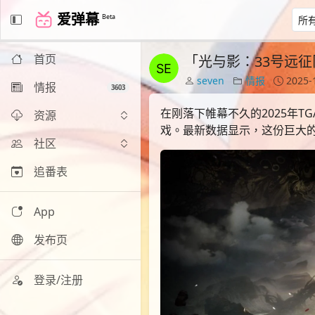
爱弹幕
Beta
首页
「光与影：33号远征
seven
情报
2025-
情报
3603
在刚落下帷幕不久的2025年
资源
戏。最新数据显示，这份巨大
社区
追番表
App
发布页
登录/注册