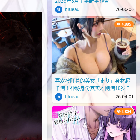
2026年6月里番新番预告
blueau
26-06-06
4,885
喜欢被盯着的美女「まり」身材超
丰满！神秘身份其实才刚满18岁？
blueau
26-04-01
2,804