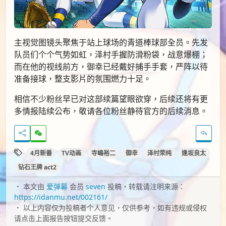
主视觉图镜头聚焦于站上球场的青道棒球部全员。先发
队员们个个气势如虹，泽村手握防滑粉袋，战意爆棚；
而在他的视线前方，御幸已经戴好捕手手套，严阵以待
准备接球，整支影片的氛围燃力十足。
相信不少粉丝早已对这部续篇望眼欲穿，后续还将有更
多情报陆续公布，敬请各位粉丝静待官方的后续消息。
4月新番
TV动画
寺嶋裕二
御幸
泽村荣纯
逢坂良太
钻石王牌 act2
本文由
爱弹幕
会员
seven
投稿，转载请注明来源：
https://idanmu.net/002161/
以上内容仅为投稿者个人意见，仅供参考，如有违规或侵权
请点击上面报告按钮提交反馈。