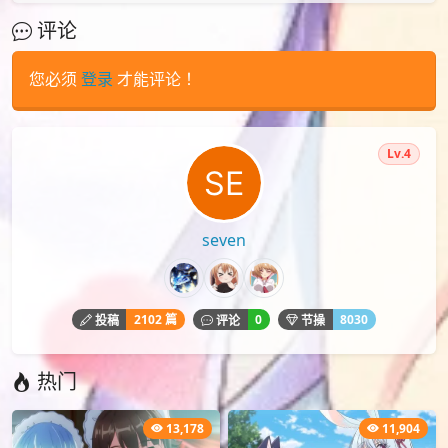
评论
您必须
登录
才能评论！
Lv.4
seven
2102 篇
0
8030
投稿
评论
节操
热门
13,178
11,904