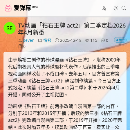
爱弹幕
Beta
TV动画「钻石王牌 act2」第二季定档2026
年4月新番
seven
情报
2025-12-18
115
0
#楼主
0
由寺嶋裕二创作的棒球漫画《钻石王牌》，堪称2000年
代后期极具人气的棒球题材代表作，后续推出的三季电
视动画同样收获了不俗口碑。去年五月，官方曾宣布第
三季动画《钻石王牌 act2》确定制作续篇。今日官方正
式敲定，续篇《钻石王牌 act2第二季》将于2026年4月
开播，同时公开了主视觉图。
动画版《钻石王牌》前两季改编自漫画第一部的内容，
分别于2013年和2015年开播；后续的第三季《钻石王牌
act2》则改编自漫画第二部，于2019年开播，2020年完
结。此次时隔五年多，续篇动画终于官宣，着实让一众