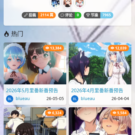
2114 篇
0
7965
投稿
评论
节操
热门
13,384
12,039
2026年5月里番新番预告
2026年4月里番新番预告
blueau
26-05-05
blueau
26-04-04
6,324
5,584