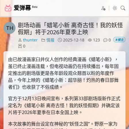
爱弹幕
Beta
剧场动画「蜡笔小新 离奇古怪！我的妖怪
假期」将于2026年夏季上映
thunter
情报
2025-12-18
123
0
#楼主
0
由已故漫画家臼井仪人创作的经典漫画《蜡笔小新》，
虽已终止漫画连载，但电视动画仍在持续播出，每年固
定推出的剧场版更是各年龄段观众翘首以盼的年度作
品，今年上映的《蜡笔小新：超华丽！灼热的春日部舞
者们》也收获了不俗成绩。
官方于12月13日晚间宣布，系列第33部剧场版新作正式
定名为《蜡笔小新 离奇古怪！我的妖怪假期》并确定该
片将于2026年夏季在日本全国上映。
本次故事的舞台设定在神秘的“妖怪之国”。野原一家为