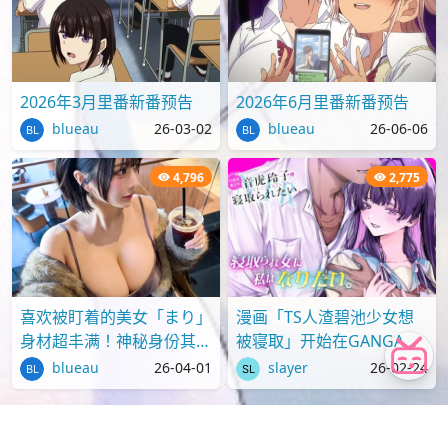
2026年3月里番新番预告
2026年6月里番新番预告
blueau
26-03-02
blueau
26-06-06
4,796
2,775
喜欢被盯着的美女「まり」
漫画「TS人渣碧池少女想
身材超丰满！神秘身份其实
被寝取」开始在GANGAN
才刚满18岁？
ONLINE上连载
blueau
26-04-01
slayer
26-02-24