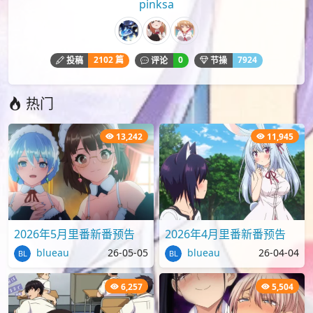
pinksa
2102 篇
0
7924
投稿
评论
节操
热门
13,242
11,945
2026年5月里番新番预告
2026年4月里番新番预告
blueau
26-05-05
blueau
26-04-04
6,257
5,504