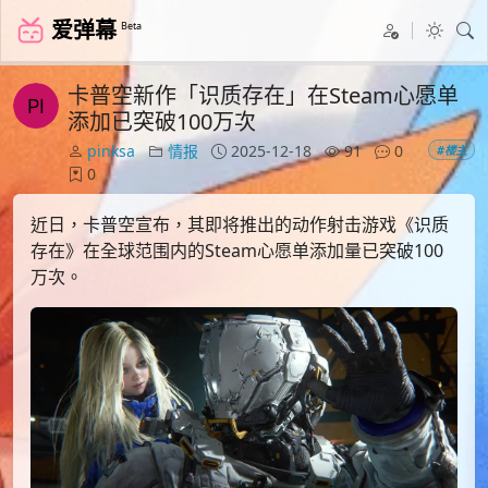
爱弹幕
Beta
卡普空新作「识质存在」在Steam心愿单
添加已突破100万次
pinksa
情报
2025-12-18
91
0
#楼主
0
近日，卡普空宣布，其即将推出的动作射击游戏《识质
存在》在全球范围内的Steam心愿单添加量已突破100
万次。