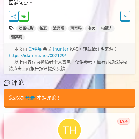
圆满句点。
动画电影
帕瓦
波奇塔
玛奇玛
电次
电锯人
蕾赛篇
本文由
爱弹幕
会员
thunter
投稿，转载请注明来源：
https://idanmu.net/002129/
以上内容仅为投稿者个人意见，仅供参考，如有违规或侵权
请点击上面报告按钮提交反馈。
评论
您必须
登录
才能评论！
Lv.4