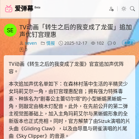
爱弹幕
Beta
TV动画「转生之后的我变成了龙蛋」追加
声优钉宫理惠
seven
情报
2025-12-17
102
0
#楼主
0
TV动画《转生之后的我变成了龙蛋》官宣追加声优阵
容。
本次追加声优名单如下：在森林村落中生活的半精灵少
女玛莉艾尔一角，由钉宫理惠配音；拥有强力特殊毒
素、种族名为“剧毒公主蕾切尔塔”的小型蜥蜴黑蜥蜴一
角，则敲定由楠木灯配音。此外，在先前公开的第二弹
主视觉图基础上，加入主角玛莉艾尔与黑蜥蜴形象的全
新版本也正式亮相。同时，官方解禁了由Sizuk演唱的片
头曲《Gliding Claw》，以及由导凰与朔雀演唱的片尾
曲《Sky Clipper》的音源。