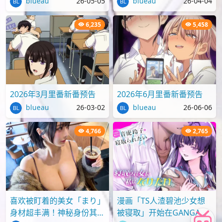
blueau
26-05-05
blueau
26-04-04
6,235
5,458
2026年3月里番新番预告
2026年6月里番新番预告
blueau
26-03-02
blueau
26-06-06
4,766
2,765
喜欢被盯着的美女「まり」
漫画「TS人渣碧池少女想
身材超丰满！神秘身份其实
被寝取」开始在GANGAN