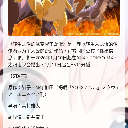
《转生之后的我变成了龙蛋》是一部以转生为龙蛋的伊
尔西亚为主人公的奇幻作品。官方同时公布了播出信
息，该片将于2026年1月10日起在AT-X、TOKYO MX、
太阳电视台播出，1月11日起在BS11开播。
【STAFF】
原作：猫子、NAJI柳田（掲載「SQEXノベル」スクウェ
ア、エニックス刊）
导演：高村雄太
副导演：新井宣圭