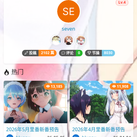
Lv.4
seven
2102 篇
0
8030
投稿
评论
节操
热门
13,185
11,908
2026年5月里番新番预告
2026年4月里番新番预告