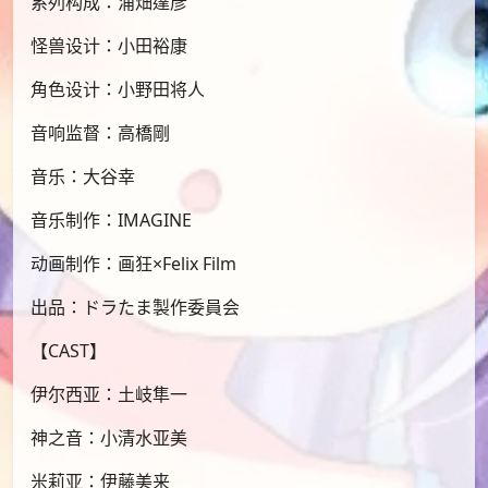
系列构成：浦畑達彦
怪兽设计：小田裕康
角色设计：小野田将人
音响监督：高橋剛
音乐：大谷幸
音乐制作：IMAGINE
动画制作：画狂×Felix Film
出品：ドラたま製作委員会
【CAST】
伊尔西亚：土岐隼一
神之音：小清水亚美
米莉亚：伊藤美来