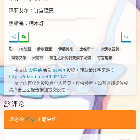
玛莉艾尔：钉宫理惠
黑蜥蜴：楠木灯
TV动画
伊尔西亚
伊藤美来
土岐隼一
小清水亚美
玛莉艾尔
米莉亚
转生之后的我变成了龙蛋
钉宫理惠
本文由
爱弹幕
会员
seven
投稿，转载请注明来源：
https://idanmu.net/002117/
以上内容仅为投稿者个人意见，仅供参考，如有违规或侵权
请点击上面报告按钮提交反馈。
评论
您必须
登录
才能评论！