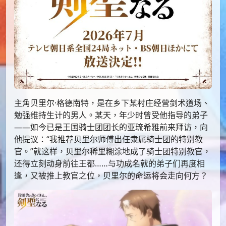
主角贝里尔·格德南特，是在乡下某村庄经营剑术道场、
勉强维持生计的男人。某天，年少时曾受他指导的弟子
——如今已是王国骑士团团长的亚琉希雅前来拜访，向
他提议：“我推荐贝里尔师傅出任隶属骑士团的特别教
官。”就这样，贝里尔稀里糊涂地成了骑士团特别教官，
还得立刻动身前往王都……与功成名就的弟子们再度相
逢，又被推上教官之位，贝里尔的命运将会走向何方？