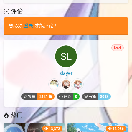
评论
您必须
登录
才能评论！
Lv.4
slayer
2121 篇
0
8018
投稿
评论
节操
热门
13,372
12,036