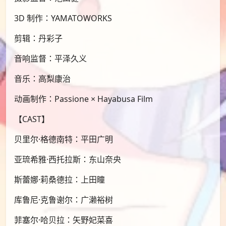
3D 制作：YAMATOWORKS
剪辑：丹彩子
音响监督：平泽久义
音乐：高梨康治
动画制作：Passione × Hayabusa Film
【CAST】
贝里尔·格德南特：平田广明
亚琉希雅·西托拉斯：东山奈央
斯蕾娜·莉桑德拉：上田瞳
库鲁尼·克鲁谢尔：广濑裕树
菲塞尔·哈贝拉：矢野妃菜喜