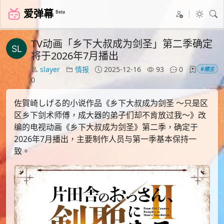
爱弹幕
Beta
TV动画「乡下大叔成为剑圣」第二季确定
将于2026年7月播出
slayer
情报
2025-12-16
93
0
#楼主
0
佐賀崎しげる的小说作品《乡下大叔成为剑圣 ～只是区
区乡下剑术师傅，成大器的弟子们却不肯放过我～》改
编的电视动画《乡下大叔成为剑圣》第二季，确定于
2026年7月播出，主要制作人员与第一季基本保持一
致。