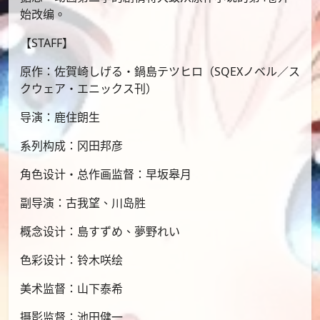
始改编。
【STAFF】
原作：佐賀崎しげる・鍋島テツヒロ（SQEXノベル／ス
クウェア・エニックス刊）
导演：鹿住朗生
系列构成：冈田邦彦
角色设计・总作画监督：早坂皋月
副导演：古我望、川岛胜
概念设计：島すずめ、夢野れい
色彩设计：铃木咲绘
美术监督：山下泰希
摄影监督：池田健一