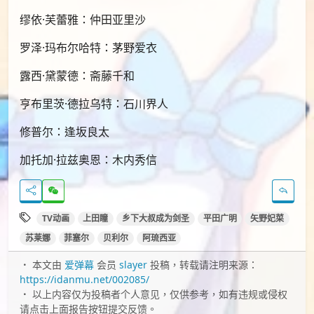
缪依·芙蕾雅：仲田亚里沙
罗泽·玛布尔哈特：茅野爱衣
露西·黛蒙德：斋藤千和
亨布里茨·德拉乌特：石川界人
修普尔：逢坂良太
加托加·拉兹奥恩：木内秀信
TV动画
上田瞳
乡下大叔成为剑圣
平田广明
矢野妃菜
苏莱娜
菲塞尔
贝利尔
阿琉西亚
本文由
爱弹幕
会员
slayer
投稿，转载请注明来源：
https://idanmu.net/002085/
以上内容仅为投稿者个人意见，仅供参考，如有违规或侵权
请点击上面报告按钮提交反馈。