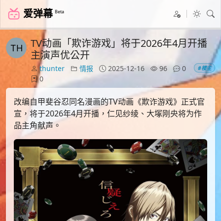
爱弹幕
Beta
TV动画「欺诈游戏」将于2026年4月开播
主演声优公开
thunter
情报
2025-12-16
96
0
#楼主
0
改编自甲斐谷忍同名漫画的TV动画《欺诈游戏》正式官
宣，将于2026年4月开播，仁见纱绫、大塚刚央将为作
品主角献声。