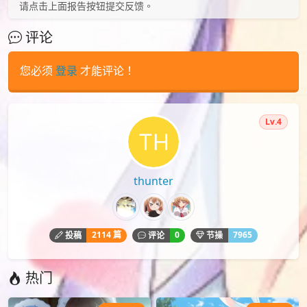
请点击上面报告按钮提交反馈。
评论
您必须
登录
才能评论！
Lv.4
thunter
2114 篇
0
7965
投稿
评论
节操
热门