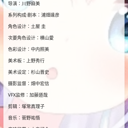
导演：川野麻美
系列构成·剧本：浦畑達彦
角色设计：土屋 圭
次要角色设计：横山愛
色彩设计：中内照美
美术板：上野秀行
美术设定：杉山晋史
摄影监督：畑中宏信
VFX监修：加藤道哉
剪辑：塚常真理子
音乐：菅野祐悟