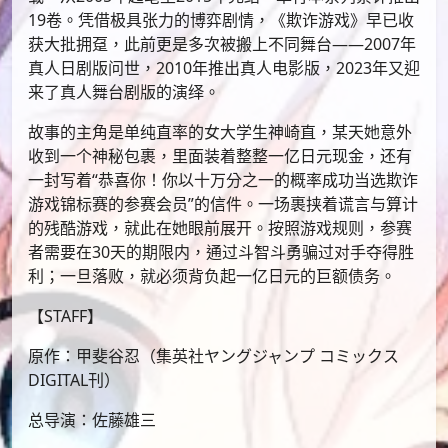
19卷。凭借极具张力的博弈剧情，《欺诈游戏》早已收
获大批拥趸，此前更是多次被搬上不同舞台——2007年
真人日剧版问世，2010年推出真人电影版，2023年又迎
来了真人舞台剧版的演绎。
故事的主角是单纯直率的女大学生神崎直，某天她意外
收到一个神秘包裹，里面装着整整一亿日元现金，还有
一封写着“恭喜你！你以十万分之一的概率成功当选欺诈
游戏锦标赛的参赛会员”的信件。一场裹挟着谎言与算计
的残酷游戏，就此在她眼前展开。按照游戏规则，参赛
者需要在30天的期限内，通过斗智斗勇骗过对手夺得胜
利；一旦落败，就必须背负起一亿日元的巨额债务。
【STAFF】
原作：甲斐谷忍（集英社ヤングジャンプ コミックス
DIGITAL刊）
总导演：佐藤雄三