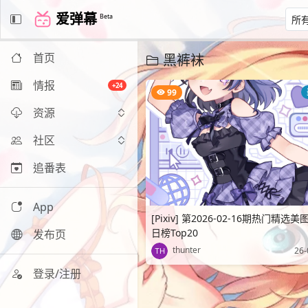
爱弹幕
Beta
首页
黑裤袜
情报
+24
99
资源
社区
追番表
App
[Pixiv] 第2026-02-16期热门精选
日榜Top20
发布页
thunter
26-
登录/注册