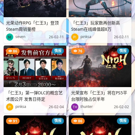
光荣动作RPG「仁王3」登顶
「仁王3」玩家数再创新高
Steam周销量榜
Steam在线峰值超8万
seven
pinksa
26-02-11
26-02-11
情报
情报
86
76
「仁王3」第一弹DLC的概念艺
光荣宣布「仁王3」将在PS5平
术图公开 发售日待定
台限时独占仅半年
pinksa
thunter
26-02-04
26-02-02
情报
情报
91
86