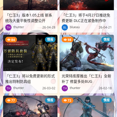
「仁王3」版本1.05上线 新系
「仁王3」将于4月27日推送免
统及大量平衡性调整公开
费更新 DLC正在紧急制作中
thunter
blueau
26-04-28
26-04-21
情报
情报
84
98
「仁王3」将以免费更新的形式
光荣特库摩推出「仁王3」全新
推出特制防具组
补丁 修复多处BUG
thunter
thunter
26-03-02
26-02-18
情报
情报
77
72