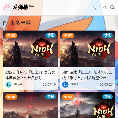
爱弹幕
Beta
本多忠胜
情报
情报
63
97
战国动作RPG「仁王3」官方实
动作游戏「仁王3」版本1.06上
体典藏版正式开启预订
线「难行石」相关调整公开
slayer
blueau
26-07-10
26-05-27
情报
情报
58
52