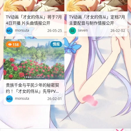
TV动画「才女的侍从」将于7月
TV动画「才女的侍从」定档7月
4日开播 片头曲情报公开
主要配音与制作情报公开
monsuta
seven
26-05-25
26-02-02
情报
158
贵族千金与平民少年的秘密契
约！「才女的侍从」先导PV揭
开贵族学校里的甜蜜秘密
monsuta
26-02-01