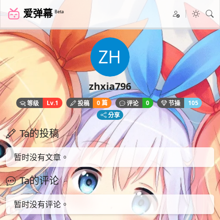
爱弹幕
Beta
zhxia796
Lv.1
0 篇
0
105
等级
投稿
评论
节操
分享
Ta的投稿
暂时没有文章。
Ta的评论
暂时没有评论。