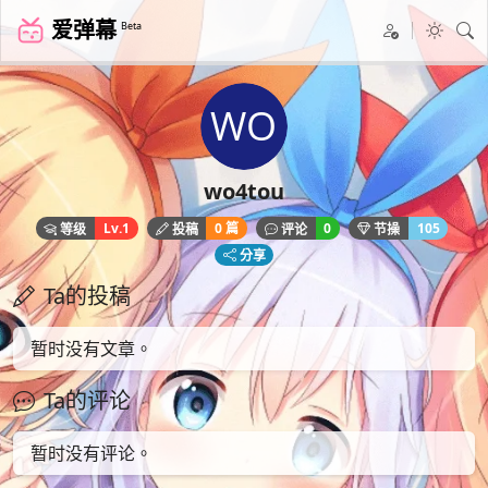
爱弹幕
Beta
wo4tou
Lv.1
0 篇
0
105
等级
投稿
评论
节操
分享
Ta的投稿
暂时没有文章。
Ta的评论
暂时没有评论。