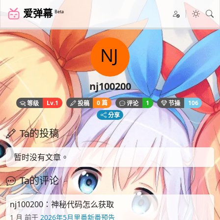
爱弹幕
Beta
nj100200
Lv.1
0 篇
1
106
等级
投稿
评论
节操
分享
Ta的投稿
暂时没有文章。
Ta的评论
nj100200：神秘代码怎么获取
1 月 前于
2026年5月里番新番预告