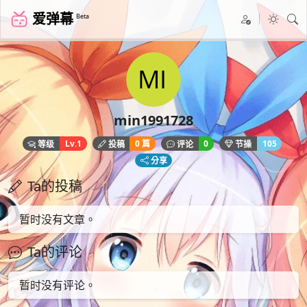
爱弹幕
Beta
min1991728
Lv.1
0 篇
0
105
等级
投稿
评论
节操
分享
Ta的投稿
暂时没有文章。
Ta的评论
暂时没有评论。