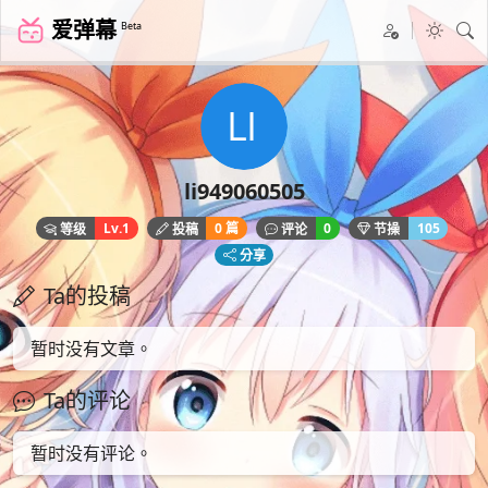
爱弹幕
Beta
li949060505
Lv.1
0 篇
0
105
等级
投稿
评论
节操
分享
Ta的投稿
暂时没有文章。
Ta的评论
暂时没有评论。